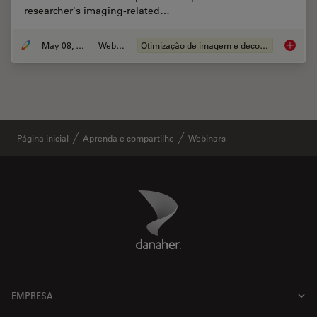
researcher's imaging-related…
May 08, 2020
Webinar
Otimização de imagem e deconvolucao
Computa
Página inicial
Aprenda e compartilhe
Webinars
Danaher Logo
Footer
EMPRESA