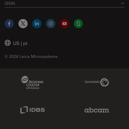
LEGAL
Facebook
X
LinkedIn
Instagram
YouTube
Glassdoor
US
|
pt
© 2026 Leica Microsystems
Beckman Coulter Link
Genedata Link
IDBS Link
Abcam Limited