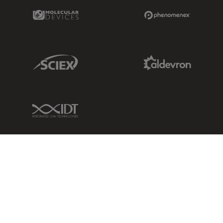
Molecular Devices Link
Phenomenex L
Sciex Link
Aldevron Link
IDT Link