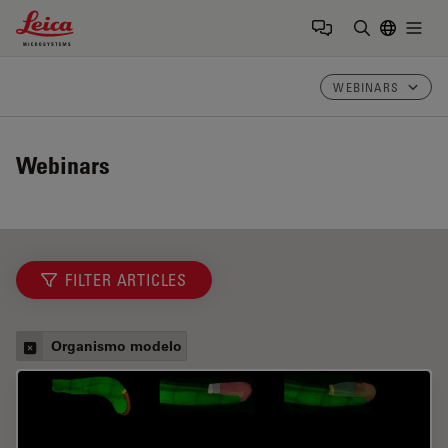
Leica Microsystems Logo
Togg
Insira o te
WEBINARS
Webinars
FILTER ARTICLES
Organismo modelo