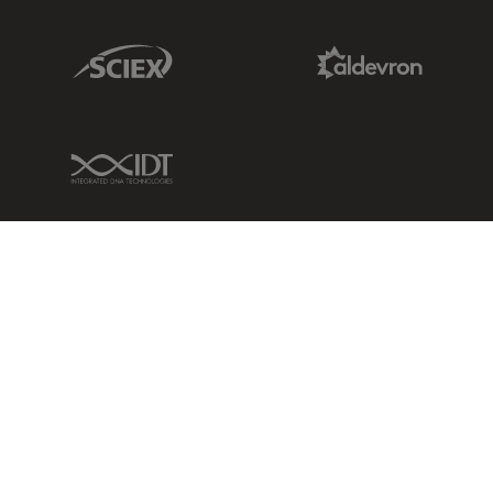
Sciex Link
Aldevron Link
IDT Link