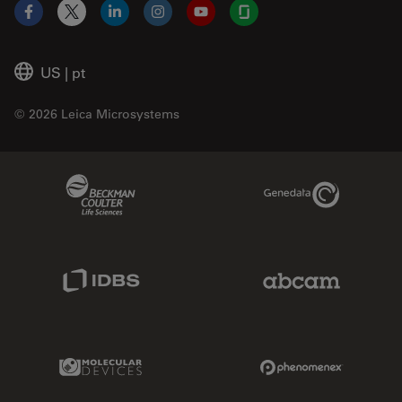
Facebook
X
LinkedIn
Instagram
YouTube
Glassdoor
US
|
pt
© 2026 Leica Microsystems
Beckman Coulter Link
Genedata Link
IDBS Link
Abcam Limited
Molecular Devices Link
Phenomenex L