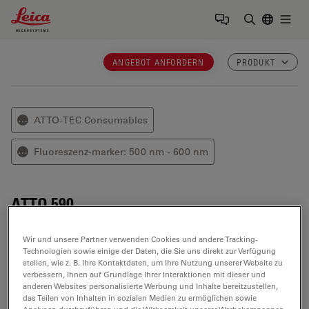
Leica Microsystems Logo
Togg
Suchbegrif
ANGEBOT ANFORDERN
PRODUKT
ATTO-TEC Consumables
⋯
Fluoreszenz-marker: 500 nm - 600 nm
⋯
ATTO 590
ATTO 590
ist ein neuartiger Fluoreszenzmarker
Wir und unsere Partner verwenden Cookies und andere Tracking-
basierend auf der Struktur der Rhodamine.
Technologien sowie einige der Daten, die Sie uns direkt zur Verfügung
stellen, wie z. B. Ihre Kontaktdaten, um Ihre Nutzung unserer Website zu
verbessern, Ihnen auf Grundlage Ihrer Interaktionen mit dieser und
Optische Eigenschaften
anderen Websites personalisierte Werbung und Inhalte bereitzustellen,
das Teilen von Inhalten in sozialen Medien zu ermöglichen sowie