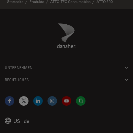
✕
Startseite
Produkte
ATTO-TEC Consumables
ATTO 590
Danaher Logo
Footer
UNTERNEHMEN
RECHTLICHES
Facebook
X
LinkedIn
Instagram
YouTube
Glassdoor
US
|
de