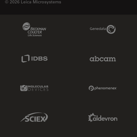
© 2026 Leica Microsystems
Beckman Coulter Link
Genedata Link
IDBS Link
Abcam Limited
Molecular Devices Link
Phenomenex L
Sciex Link
Aldevron Link