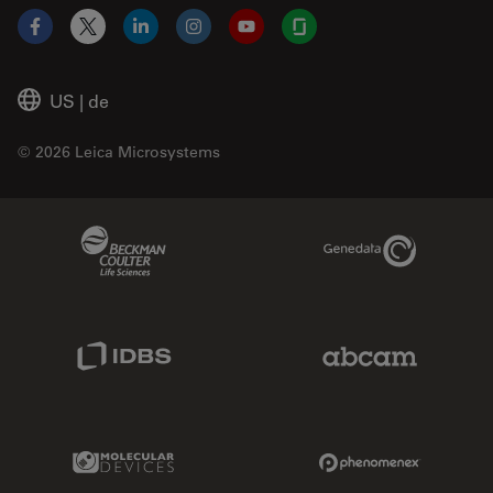
Facebook
X
LinkedIn
Instagram
YouTube
Glassdoor
US
|
de
© 2026 Leica Microsystems
Beckman Coulter Link
Genedata Link
IDBS Link
Abcam Limited
Molecular Devices Link
Phenomenex L