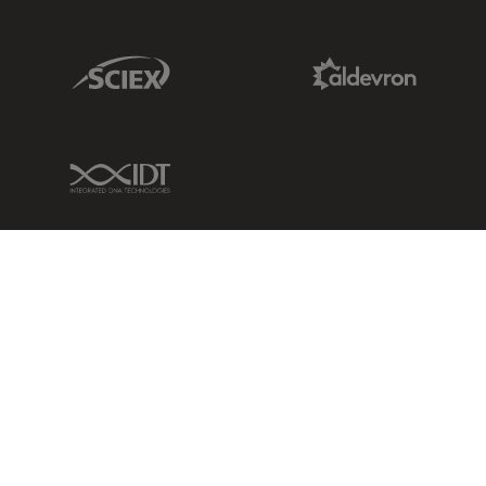
Sciex Link
Aldevron Link
IDT Link