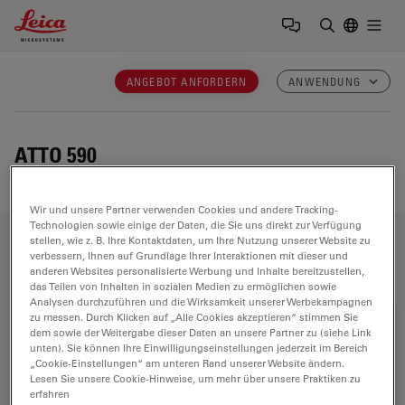
Leica Microsystems Logo
Togg
Suchbegrif
ANGEBOT ANFORDERN
ANWENDUNG
ATTO 590
Wir und unsere Partner verwenden Cookies und andere Tracking-
Technologien sowie einige der Daten, die Sie uns direkt zur Verfügung
stellen, wie z. B. Ihre Kontaktdaten, um Ihre Nutzung unserer Website zu
Anwendungsbereiche
verbessern, Ihnen auf Grundlage Ihrer Interaktionen mit dieser und
anderen Websites personalisierte Werbung und Inhalte bereitzustellen,
das Teilen von Inhalten in sozialen Medien zu ermöglichen sowie
Analysen durchzuführen und die Wirksamkeit unserer Werbekampagnen
zu messen. Durch Klicken auf „Alle Cookies akzeptieren“ stimmen Sie
Biowissenschaften
dem sowie der Weitergabe dieser Daten an unsere Partner zu (siehe Link
unten). Sie können Ihre Einwilligungseinstellungen jederzeit im Bereich
Die Life Science Division von Leica Microsystems erfüllt
„Cookie-Einstellungen“ am unteren Rand unserer Website ändern.
die Bildgebungsanforderungen der Wissenschaft mit
Lesen Sie unsere Cookie-Hinweise, um mehr über unsere Praktiken zu
erfahren
höchster Innovationsfähigkeit und technischem Know-