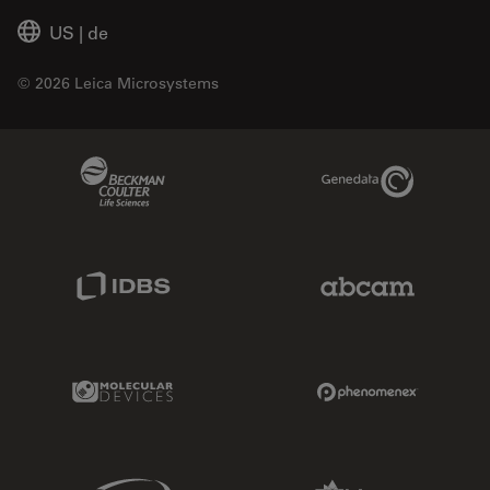
US
|
de
© 2026 Leica Microsystems
Beckman Coulter Link
Genedata Link
IDBS Link
Abcam Limited
Molecular Devices Link
Phenomenex L
Sciex Link
Aldevron Link