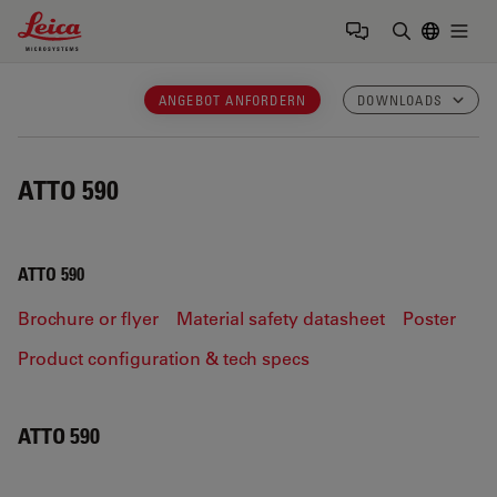
Leica Microsystems Logo
Togg
Suchbegrif
ANGEBOT ANFORDERN
DOWNLOADS
ATTO 590
ATTO 590
Brochure or flyer
Material safety datasheet
Poster
Product configuration & tech specs
ATTO 590