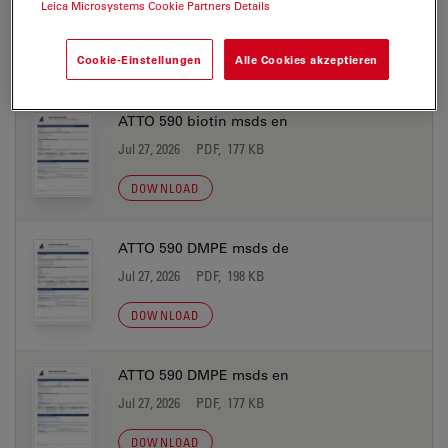
Leica Microsystems Cookie Partners Details
Jul 27, 2026
PDF, 198 KB
Cookie-Einstellungen
Alle Cookies akzeptieren
DOWNLOAD
ATTO 590 biotin msds en
Jul 27, 2026
PDF, 177 KB
DOWNLOAD
ATTO 590 DMPE msds de
Jul 27, 2026
PDF, 198 KB
DOWNLOAD
ATTO 590 DMPE msds en
Jul 27, 2026
PDF, 177 KB
DOWNLOAD