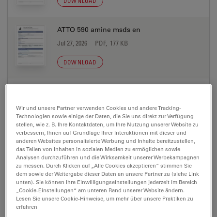
DOWNLOAD
ATTO 590 amine msds en
Jul 27, 2026
PDF, 177 KB
DOWNLOAD
ATTO 590 azide msds de
Jul 27, 2026
PDF, 198 KB
Wir und unsere Partner verwenden Cookies und andere Tracking-
Technologien sowie einige der Daten, die Sie uns direkt zur Verfügung
DOWNLOAD
stellen, wie z. B. Ihre Kontaktdaten, um Ihre Nutzung unserer Website zu
verbessern, Ihnen auf Grundlage Ihrer Interaktionen mit dieser und
anderen Websites personalisierte Werbung und Inhalte bereitzustellen,
das Teilen von Inhalten in sozialen Medien zu ermöglichen sowie
ATTO 590 azide msds en
Analysen durchzuführen und die Wirksamkeit unserer Werbekampagnen
Jul 27, 2026
PDF, 177 KB
zu messen. Durch Klicken auf „Alle Cookies akzeptieren“ stimmen Sie
dem sowie der Weitergabe dieser Daten an unsere Partner zu (siehe Link
unten). Sie können Ihre Einwilligungseinstellungen jederzeit im Bereich
DOWNLOAD
„Cookie-Einstellungen“ am unteren Rand unserer Website ändern.
Lesen Sie unsere Cookie-Hinweise, um mehr über unsere Praktiken zu
erfahren
ATTO 590 biotin msds de