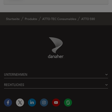
Startseite
Produkte
ATTO-TEC Consumables
ATTO 590
Danaher Logo
Footer
UNTERNEHMEN
RECHTLICHES
Facebook
X
LinkedIn
Instagram
YouTube
Glassdoor