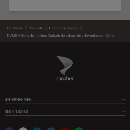
Startseite
Produkte
Digitalmikroskope
DVM6 A Fortschrittliches Digitalmikroskop mit schwenkbarer Optik
Danaher Logo
Footer
UNTERNEHMEN
RECHTLICHES