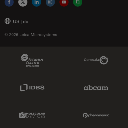
Facebook
X
LinkedIn
Instagram
YouTube
Glassdoor
US
|
de
© 2026 Leica Microsystems
Beckman Coulter Link
Genedata Link
IDBS Link
Abcam Limited
Molecular Devices Link
Phenomenex L