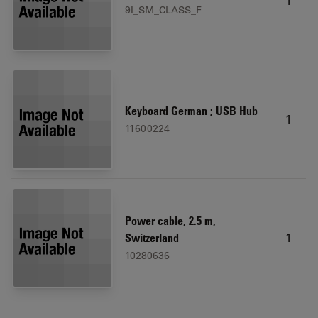
1
9I_SM_CLASS_F
Keyboard German ; USB Hub
1
11600224
Power cable, 2.5 m,
1
Switzerland
10280636