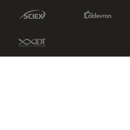
Sciex Link
Aldevron Link
IDT Link