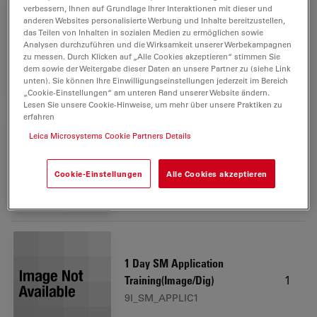
verbessern, Ihnen auf Grundlage Ihrer Interaktionen mit dieser und
anderen Websites personalisierte Werbung und Inhalte bereitzustellen,
Dust cover (40 x 35 x 75 cm),
das Teilen von Inhalten in sozialen Medien zu ermöglichen sowie
1
antistatic
Analysen durchzuführen und die Wirksamkeit unserer Werbekampagnen
zu messen. Durch Klicken auf „Alle Cookies akzeptieren“ stimmen Sie
10450287
dem sowie der Weitergabe dieser Daten an unsere Partner zu (siehe Link
unten). Sie können Ihre Einwilligungseinstellungen jederzeit im Bereich
„Cookie-Einstellungen“ am unteren Rand unserer Website ändern.
Lesen Sie unsere Cookie-Hinweise, um mehr über unsere Praktiken zu
erfahren
Leica Microsystems Cookie Partners Details
Transmitted light adapter for
1
DVM6
Cookie-Einstellungen
Alle Cookies akzeptieren
10450712
1 Day SM Application
1
Training(Image/Dig)
9I_SM_APPLIC1