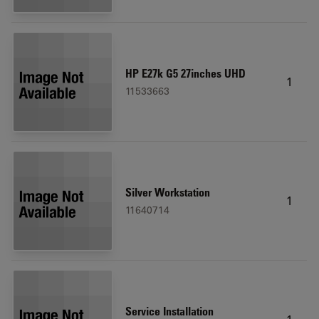
HP E27k G5 27inches UHD
1
11533663
Silver Workstation
1
11640714
Service Installation