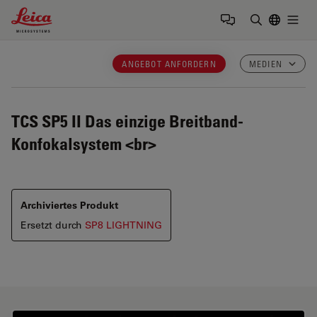
Leica Microsystems Logo
Togg
Suchbegrif
ANGEBOT ANFORDERN
MEDIEN
TCS SP5 II
Das einzige Breitband-
Konfokalsystem <br>
Archiviertes Produkt
Ersetzt durch
SP8 LIGHTNING