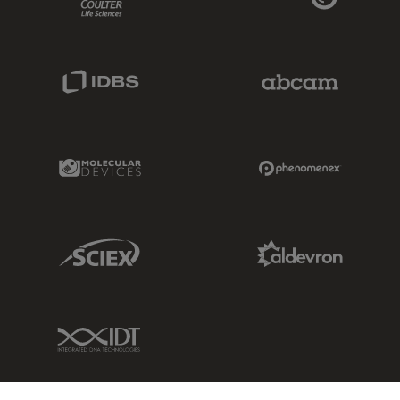
IDBS Link
Abcam Limited
Molecular Devices Link
Phenomenex L
Sciex Link
Aldevron Link
IDT Link