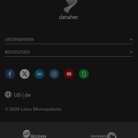
UNTERNEHMEN
RECHTLICHES
Facebook
X
LinkedIn
Instagram
YouTube
Glassdoor
US
|
de
© 2026 Leica Microsystems
Beckman Coulter Link
Genedata Link