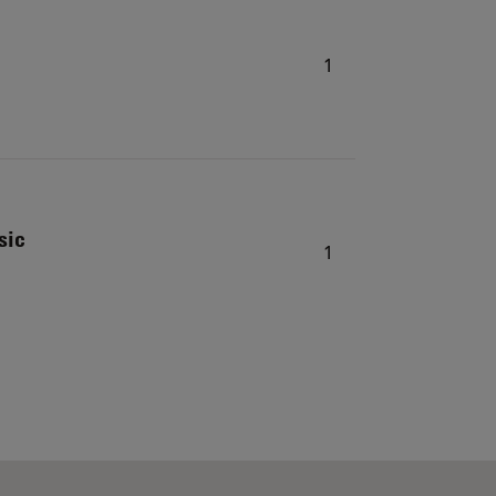
1
sic
1