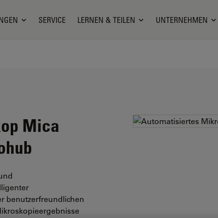
NGEN
SERVICE
LERNEN & TEILEN
UNTERNEHMEN
kop Mica
rohub
 und
ligenter
er benutzerfreundlichen
 Mikroskopieergebnisse