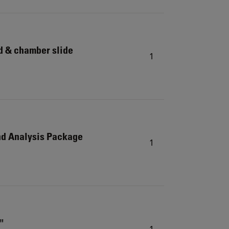
d & chamber slide
1
d Analysis Package
1
"
1