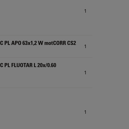
1
HC PL APO 63x1,2 W motCORR CS2
1
C PL FLUOTAR L 20x/0.60
1
1