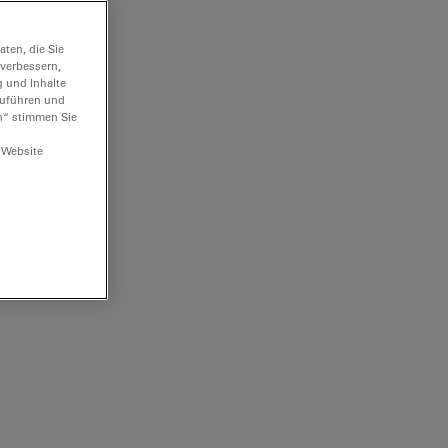
ten, die Sie
 verbessern,
g und Inhalte
hzuführen und
n“ stimmen Sie
 Website