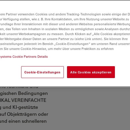
mente mit Lebendzellen
efield-Systeme und
ere Partner verwenden Cookies und andere Tracking-Technologien sowie einige der Da
ise übersehen wurden.
ur Verfügung stellen, wie z. B. Ihre Kontaktdaten, um Ihre Nutzung unserer Website zu
ica den Fokus während
rundlage Ihrer Interaktionen mit dieser und anderen Websites personalisierte Werbun
llen, das Teilen von Inhalten in sozialen Medien zu ermöglichen sowie Analysen durc
ren Sie die
keit unserer Werbekampagnen zu messen. Durch Klicken auf „Alle Cookies akzeptiere
llgesundheit bei
er Weitergabe dieser Daten an unsere Partner zu (siehe Link unten). Sie können Ihre
 Langzeitstudien an
gseinstellungen jederzeit im Bereich „Cookie-Einstellungen“ am unteren Rand unserer
en Sie unsere Cookie-Hinweise, um mehr über unsere Praktiken zu erfahren
edingungen. VORTEILE
systems Cookie Partners Details
nur einen minimalen
istente Ergebnisse, so
en können, um weitere
Cookie-Einstellungen
Alle Cookies akzeptieren
UNGEN: Echte
ohne räumliche und
logischen Bedingungen
RADIKAL VEREINFACHTE
 und KI-gestützte
auf Objektträgern oder
 und einen schnelleren