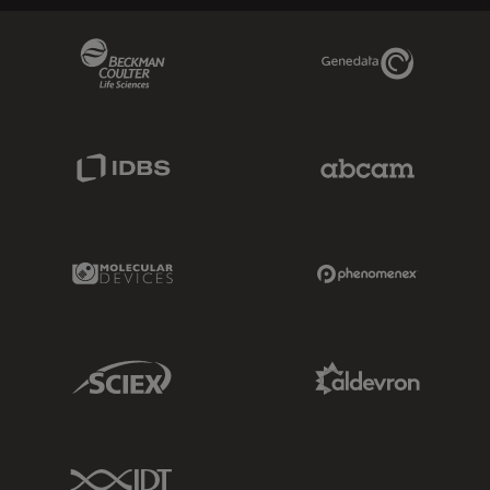
Beckman Coulter Link
Genedata Link
IDBS Link
Abcam Limited
Molecular Devices Link
Phenomenex L
Sciex Link
Aldevron Link
IDT Link