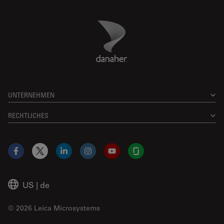
Danaher Logo
Footer
UNTERNEHMEN
RECHTLICHES
Facebook
X
LinkedIn
Instagram
YouTube
Glassdoor
US
|
de
© 2026 Leica Microsystems