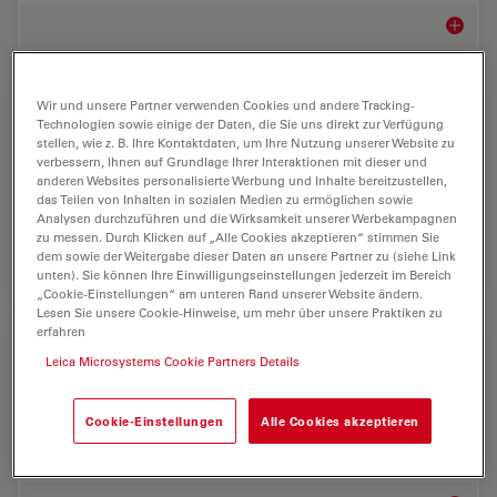
Zellbiol
Zelluläre Analyse
Wir und unsere Partner verwenden Cookies und andere Tracking-
Technologien sowie einige der Daten, die Sie uns direkt zur Verfügung
stellen, wie z. B. Ihre Kontaktdaten, um Ihre Nutzung unserer Website zu
Erweiterte Mikroskopie-Bildgebungslösungen und KI-
verbessern, Ihnen auf Grundlage Ihrer Interaktionen mit dieser und
gestützte Analysesoftware für die zelluläre Analyse
anderen Websites personalisierte Werbung und Inhalte bereitzustellen,
helfen Forschern, tiefere Einblicke in zelluläre
das Teilen von Inhalten in sozialen Medien zu ermöglichen sowie
Funktionen und subzelluläre Strukturen zu…
Analysen durchzuführen und die Wirksamkeit unserer Werbekampagnen
zu messen. Durch Klicken auf „Alle Cookies akzeptieren“ stimmen Sie
dem sowie der Weitergabe dieser Daten an unsere Partner zu (siehe Link
Zellulä
unten). Sie können Ihre Einwilligungseinstellungen jederzeit im Bereich
„Cookie-Einstellungen“ am unteren Rand unserer Website ändern.
Lesen Sie unsere Cookie-Hinweise, um mehr über unsere Praktiken zu
erfahren
Biopharma
Leica Microsystems Cookie Partners Details
In der Biopharmazie tragen die Lösungen von Leica
dazu bei, die Medikamentenentwicklung zu
Cookie-Einstellungen
Alle Cookies akzeptieren
beschleunigen, die Zellanalyse zu verbessern und die
rechtskonforme Datenintegrität zu unterstützen.