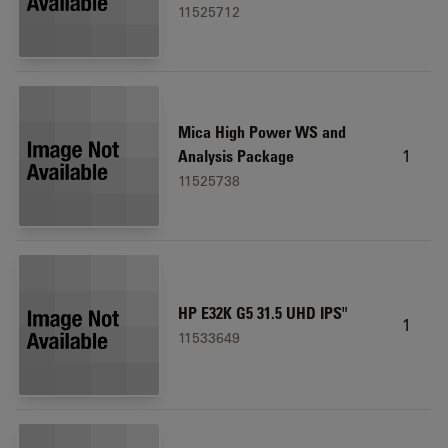
11525712
Mica High Power WS and
1
Analysis Package
11525738
HP E32K G5 31.5 UHD IPS"
1
11533649