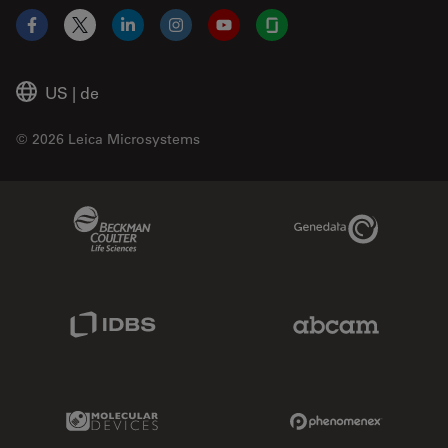
Facebook
X
LinkedIn
Instagram
YouTube
Glassdoor
US
|
de
© 2026 Leica Microsystems
Beckman Coulter Link
Genedata Link
IDBS Link
Abcam Limited
Molecular Devices Link
Phenomenex L