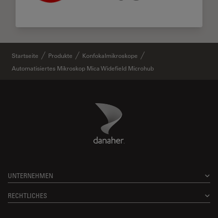
Startseite
Produkte
Konfokalmikroskope
Automatisiertes Mikroskop Mica Widefield Microhub
Danaher Logo
Footer
UNTERNEHMEN
RECHTLICHES