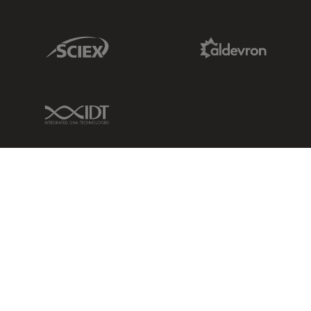
Sciex Link
Aldevron Link
IDT Link