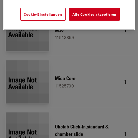
Cookie-Einstellungen
Alle Cookies akzeptieren
Type F Immersion liquid, ISO
1
8036
11513859
Mica Core
1
11525700
Okolab Click-In,standard &
1
chamber slide