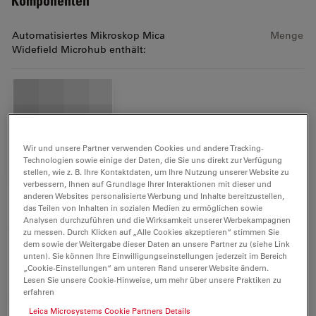
Komponenten
Automatisiertes Mikroskop Mica
Menge
Widefield Microhub enthält:
Keyboard US ;USB Hub
1
11600220
Wir und unsere Partner verwenden Cookies und andere Tracking-
Technologien sowie einige der Daten, die Sie uns direkt zur Verfügung
stellen, wie z. B. Ihre Kontaktdaten, um Ihre Nutzung unserer Website zu
verbessern, Ihnen auf Grundlage Ihrer Interaktionen mit dieser und
anderen Websites personalisierte Werbung und Inhalte bereitzustellen,
Microscope Objective HC PL
das Teilen von Inhalten in sozialen Medien zu ermöglichen sowie
1
Analysen durchzuführen und die Wirksamkeit unserer Werbekampagnen
APO 63x1,40 OIL CS2
zu messen. Durch Klicken auf „Alle Cookies akzeptieren“ stimmen Sie
11506535
dem sowie der Weitergabe dieser Daten an unsere Partner zu (siehe Link
unten). Sie können Ihre Einwilligungseinstellungen jederzeit im Bereich
„Cookie-Einstellungen“ am unteren Rand unserer Website ändern.
Microscope Objective HC PL
Lesen Sie unsere Cookie-Hinweise, um mehr über unsere Praktiken zu
1
APO 20x/0,75 CS2
erfahren
11506517
Leica Microsystems Cookie Partners Details