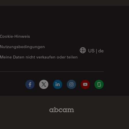
Cookie-Hinweis
Nutzungsbedingungen
US
|
de
Meine Daten nicht verkaufen oder teilen
Facebook
X
LinkedIn
Instagram
YouTube
Glassdoor
Abcam Limited Link