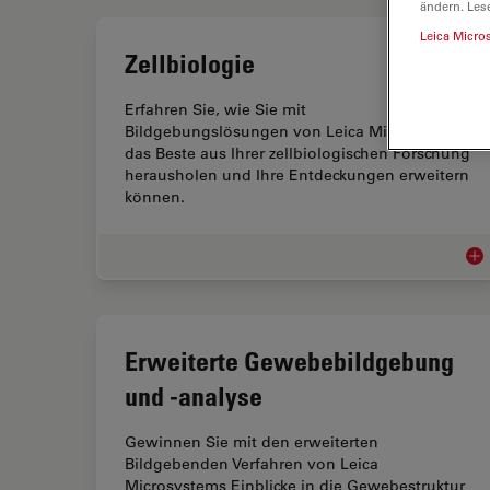
ändern. Les
Leica Micro
Zellbiologie
Erfahren Sie, wie Sie mit
Bildgebungslösungen von Leica Microsystems
das Beste aus Ihrer zellbiologischen Forschung
herausholen und Ihre Entdeckungen erweitern
können.
Zel
Erweiterte Gewebebildgebung
und -analyse
Gewinnen Sie mit den erweiterten
Bildgebenden Verfahren von Leica
Microsystems Einblicke in die Gewebestruktur