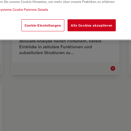
en Sie unsere Cookie-Hinweise, um mehr über unsere Praktiken zu erfahren
systems Cookie Partners Details
Zelluläre Analyse
Cookie-Einstellungen
Alle Cookies akzeptieren
Erweiterte Mikroskopie-Bildgebungslösungen
und KI-gestützte Analysesoftware für die
zelluläre Analyse helfen Forschern, tiefere
Einblicke in zelluläre Funktionen und
subzelluläre Strukturen zu…
lbiologie
Zelluläre An