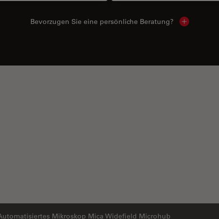
Bevorzugen Sie eine persönliche Beratung?
Show local
Automatisiertes Mikroskop Mica Widefield Microhub