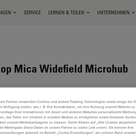
NGEN
SERVICE
LERNEN & TEILEN
UNTERNEHMEN
kop Mica Widefield Microhub
ere Partner verwenden Cookies und andere Tracking-Technologien sowie einige der Da
ur Verfügung stellen, wie z. B. Ihre Kontaktdaten, um Ihre Nutzung unserer Website zu
rundlage Ihrer Interaktionen mit dieser und anderen Websites personalisierte Werbun
llen, das Teilen von Inhalten in sozialen Medien zu ermöglichen sowie Analysen durc
keit unserer Werbekampagnen zu messen. Durch Klicken auf „Alle Cookies akzeptiere
er Weitergabe dieser Daten an unsere Partner zu (siehe Link unten). Sie können Ihre
gseinstellungen jederzeit im Bereich „Cookie-Einstellungen“ am unteren Rand unserer