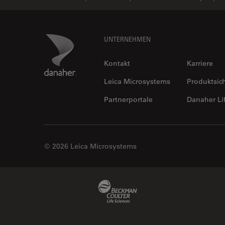
Footer
Danaher Logo
UNTERNEHMEN
Kontakt
Karriere
Leica Microsystems
Produktsic
Partnerportale
Danaher Li
© 2026 Leica Microsystems
Beckman Coulter Link