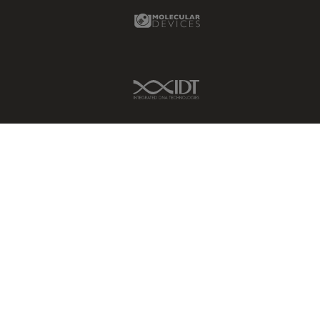
Molecular Devices Link
IDT Link