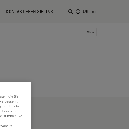
KONTAKTIEREN SIE UNS
US
|
de
Suchbegriff eingeben
Mica
ten, die Sie
 verbessern,
g und Inhalte
hzuführen und
n“ stimmen Sie
 Website