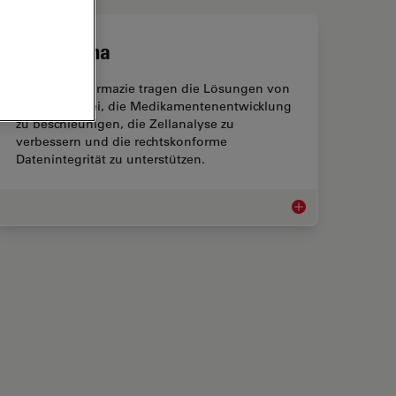
Biopharma
In der Biopharmazie tragen die Lösungen von
Leica dazu bei, die Medikamentenentwicklung
zu beschleunigen, die Zellanalyse zu
verbessern und die rechtskonforme
Datenintegrität zu unterstützen.
alyse
Biopharma