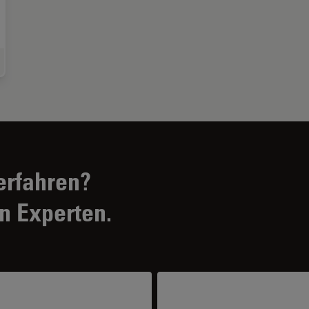
eiterte Gewebebildgebung und -analyse
erfahren?
n Experten.