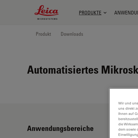
Leica Microsystems Logo
PRODUKTE
ANWENDU
Produkt
Downloads
Automatisiertes Mikros
Wir und uns
uns direkt z
Ihnen auf G
bereitzuste
die Wirksam
Anwendungsbereiche
dem sowie d
Einwilligun