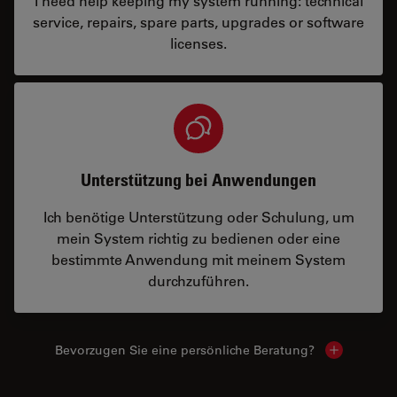
I need help keeping my system running: technical
service, repairs, spare parts, upgrades or software
licenses.
Unterstützung bei Anwendungen
Ich benötige Unterstützung oder Schulung, um
mein System richtig zu bedienen oder eine
bestimmte Anwendung mit meinem System
durchzuführen.
Bevorzugen Sie eine persönliche Beratung?
Show local