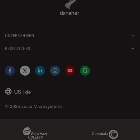
UNTERNEHMEN
RECHTLICHES
Facebook
X
LinkedIn
Instagram
YouTube
Glassdoor
US
|
de
© 2026 Leica Microsystems
Beckman Coulter Link
Genedata Link