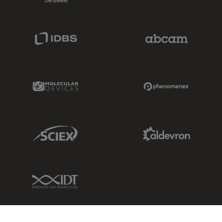
IDBS Link
Abcam Limited
Molecular Devices Link
Phenomenex L
Sciex Link
Aldevron Link
IDT Link