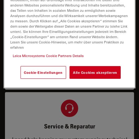
anderen Websites personalisierte Werbung und Inhalte bereitzustellen,
Ich benötige eine Konfiguration oder
das Teilen von Inhalten in sozialen Medien zu ermöglichen sowie
Analysen durchzuführen und die Wirksamkeit unserer Werbekampagnen
Preisinformation.
zu messen. Durch Klicken auf „Alle Cookies akzeptieren“ stimmen Sie
dem sowie der Weitergabe dieser Daten an unsere Partner zu (siehe Link
unten). Sie können Ihre Einwilligungseinstellungen jederzeit im Bereich
„Cookie-Einstellungen“ am unteren Rand unserer Website ändern.
Lesen Sie unsere Cookie-Hinweise, um mehr über unsere Praktiken zu
erfahren
Leica Microsystems Cookie Partners Details
Demo
Cookie-Einstellungen
Alle Cookies akzeptieren
Ich benötige eine Vor-Ort- oder Remote-Demo.
Service & Reparatur