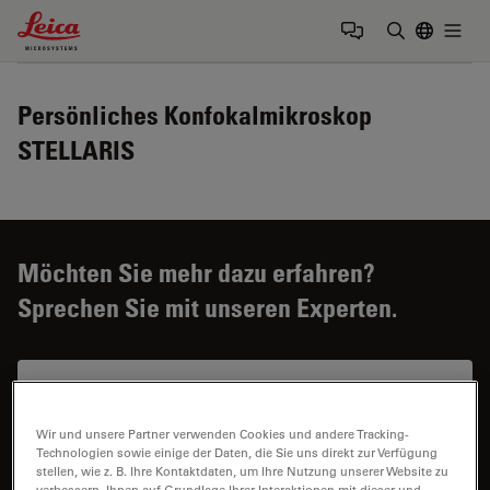
Leica Microsystems Logo
Togg
Suchbegrif
Persönliches Konfokalmikroskop
STELLARIS
Möchten Sie mehr dazu erfahren?
Sprechen Sie mit unseren Experten.
Wir und unsere Partner verwenden Cookies und andere Tracking-
Technologien sowie einige der Daten, die Sie uns direkt zur Verfügung
stellen, wie z. B. Ihre Kontaktdaten, um Ihre Nutzung unserer Website zu
Preis
verbessern, Ihnen auf Grundlage Ihrer Interaktionen mit dieser und