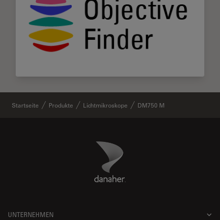
Startseite
Produkte
Lichtmikroskope
DM750 M
Danaher Logo
Footer
UNTERNEHMEN