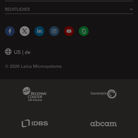
RECHTLICHES
Facebook
X
LinkedIn
Instagram
YouTube
Glassdoor
US
|
de
© 2026 Leica Microsystems
Beckman Coulter Link
Genedata Link
IDBS Link
Abcam Limited