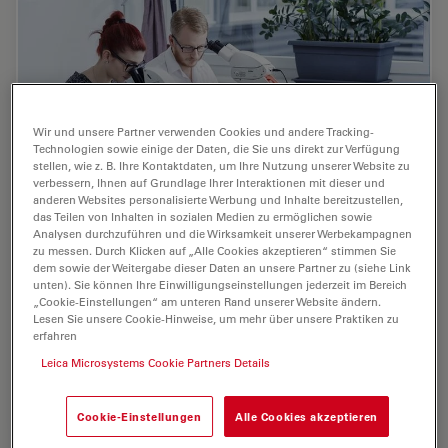
Wir und unsere Partner verwenden Cookies und andere Tracking-
Technologien sowie einige der Daten, die Sie uns direkt zur Verfügung
stellen, wie z. B. Ihre Kontaktdaten, um Ihre Nutzung unserer Website zu
verbessern, Ihnen auf Grundlage Ihrer Interaktionen mit dieser und
anderen Websites personalisierte Werbung und Inhalte bereitzustellen,
das Teilen von Inhalten in sozialen Medien zu ermöglichen sowie
Analysen durchzuführen und die Wirksamkeit unserer Werbekampagnen
Digital Classroom Options
zu messen. Durch Klicken auf „Alle Cookies akzeptieren“ stimmen Sie
dem sowie der Weitergabe dieser Daten an unsere Partner zu (siehe Link
unten). Sie können Ihre Einwilligungseinstellungen jederzeit im Bereich
As teachers, you know your big challenge is to catch
„Cookie-Einstellungen“ am unteren Rand unserer Website ändern.
and keep the students’ attention and the best chance
Lesen Sie unsere Cookie-Hinweise, um mehr über unsere Praktiken zu
for this is by making the environment interactive. In the
erfahren
case of the Microscopy Classroom, we…
Leica Microsystems Cookie Partners Details
Jul 09, 2019
Webinar
Digitale Mikroskopie
Digital
Cookie-Einstellungen
Alle Cookies akzeptieren