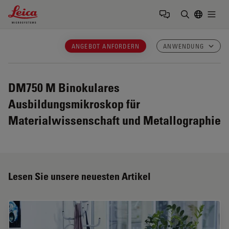
Leica Microsystems Logo
Togg
Suchbegrif
ANGEBOT ANFORDERN
ANWENDUNG
DM750 M
Binokulares
Ausbildungsmikroskop für
Materialwissenschaft und Metallographie
Lesen Sie unsere neuesten Artikel