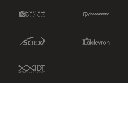
Molecular Devices Link
Phenomenex L
Sciex Link
Aldevron Link
IDT Link