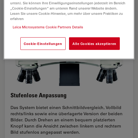
unten). Sie können Ihre Einwilligungseinstellungen jederzeit im Bereich
„Cookie-Einstellungen“ am unteren Rand unserer Website ändern.
Lesen Sie unsere Cookie-Hinweise, um mehr über unsere Praktiken zu
erfahren
Leica Microsystems Cookie Partners Details
Cookie-Einstellungen
Alle Cookies akzeptieren
Stufenlose Anpassung
Das System bietet einen Schnittbildvergleich, Vollbild
rechts/links sowie eine überlagerte Version der beiden
Bilder. Durch Drehen an einem bequem platzierten
Knopf kann die Ansicht zwischen linkem und rechtem
Bild stufenlos angepasst werden.