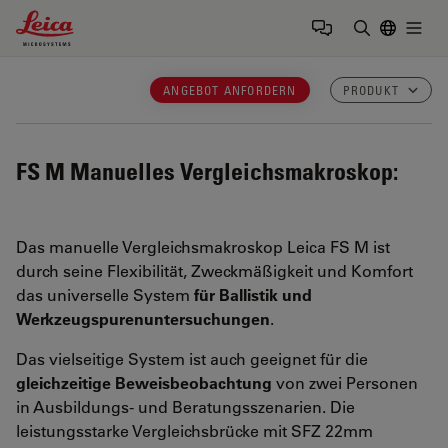
Leica Microsystems Logo
Togg
Suchbegrif
ANGEBOT ANFORDERN
PRODUKT
FS M
Manuelles Vergleichsmakroskop:
Das manuelle Vergleichsmakroskop Leica FS M ist
durch seine Flexibilität, Zweckmäßigkeit und Komfort
das universelle System
für Ballistik und
Werkzeugspurenuntersuchungen
.
Das vielseitige System ist auch geeignet für die
gleichzeitige Beweisbeobachtung
von zwei Personen
in Ausbildungs- und Beratungsszenarien. Die
leistungsstarke Vergleichsbrücke mit SFZ 22mm