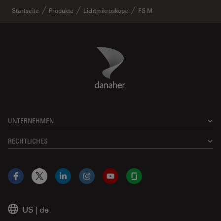
Startseite
Produkte
Lichtmikroskope
FS M
Danaher Logo
Footer
UNTERNEHMEN
RECHTLICHES
Facebook
X
LinkedIn
Instagram
YouTube
Glassdoor
US
|
de