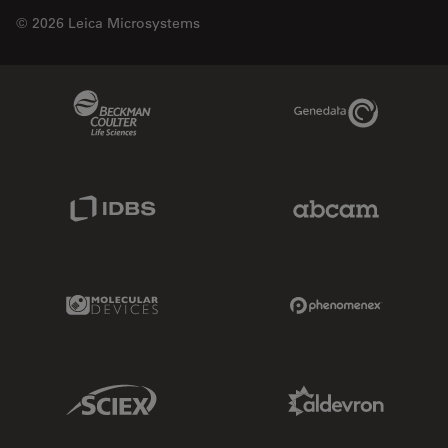
© 2026 Leica Microsystems
Beckman Coulter Link
Genedata Link
IDBS Link
Abcam Limited
Molecular Devices Link
Phenomenex L
Sciex Link
Aldevron Link