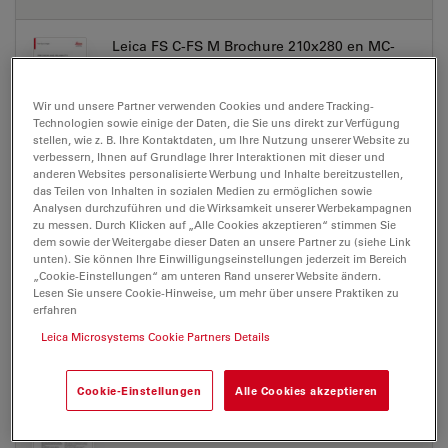
Leica FS C-FS M Brochure 210x280 en MC-
0000810 2020.05.11
Jul 27, 2026
PDF, 978 KB
Wir und unsere Partner verwenden Cookies und andere Tracking-
Technologien sowie einige der Daten, die Sie uns direkt zur Verfügung
DOWNLOAD
stellen, wie z. B. Ihre Kontaktdaten, um Ihre Nutzung unserer Website zu
verbessern, Ihnen auf Grundlage Ihrer Interaktionen mit dieser und
anderen Websites personalisierte Werbung und Inhalte bereitzustellen,
das Teilen von Inhalten in sozialen Medien zu ermöglichen sowie
Analysen durchzuführen und die Wirksamkeit unserer Werbekampagnen
zu messen. Durch Klicken auf „Alle Cookies akzeptieren“ stimmen Sie
dem sowie der Weitergabe dieser Daten an unsere Partner zu (siehe Link
ZERTIFIKATE
unten). Sie können Ihre Einwilligungseinstellungen jederzeit im Bereich
„Cookie-Einstellungen“ am unteren Rand unserer Website ändern.
Lesen Sie unsere Cookie-Hinweise, um mehr über unsere Praktiken zu
CB Certificate FSM
erfahren
Jul 27, 2026
PDF, 210 KB
Leica Microsystems Cookie Partners Details
DOWNLOAD
Cookie-Einstellungen
Alle Cookies akzeptieren
EC DoC FS M MRL 201-3