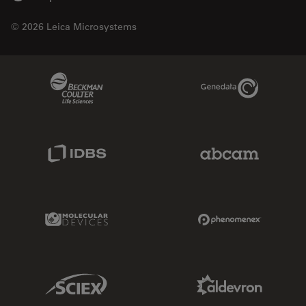
© 2026 Leica Microsystems
Beckman Coulter Link
Genedata Link
IDBS Link
Abcam Limited
Molecular Devices Link
Phenomenex L
Sciex Link
Aldevron Link