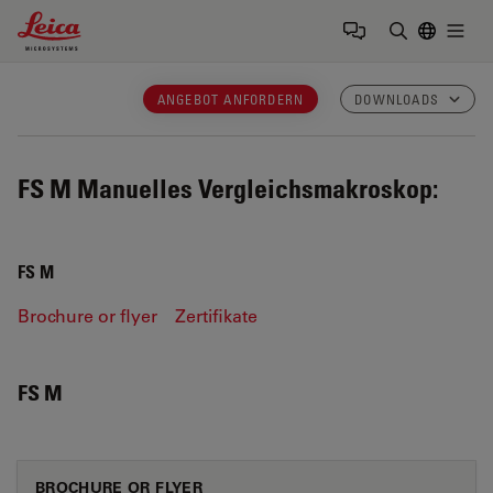
Leica Microsystems Logo
Togg
Suchbegrif
ANGEBOT ANFORDERN
DOWNLOADS
FS M
Manuelles Vergleichsmakroskop:
FS M
Brochure or flyer
Zertifikate
FS M
BROCHURE OR FLYER