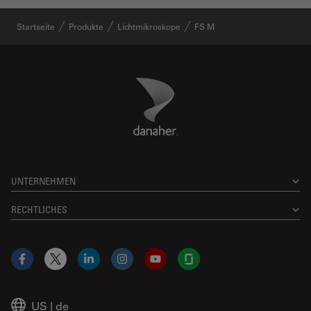
Startseite
Produkte
Lichtmikroskope
FS M
Danaher Logo
Footer
UNTERNEHMEN
RECHTLICHES
Facebook
X
LinkedIn
Instagram
YouTube
Glassdoor
US
|
de