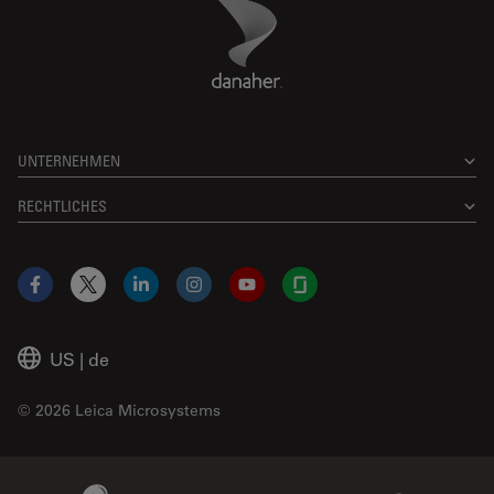
Danaher Logo
Footer
UNTERNEHMEN
RECHTLICHES
Facebook
X
LinkedIn
Instagram
YouTube
Glassdoor
US
|
de
© 2026 Leica Microsystems