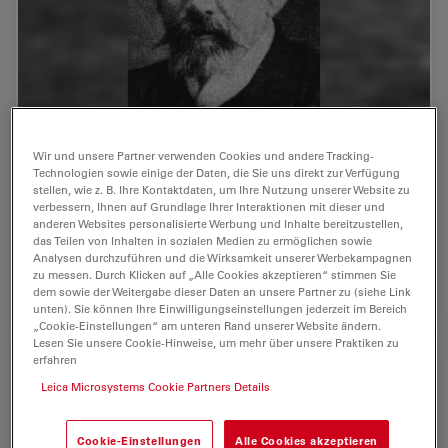
125 Years of Comparison Microscopy
Wir und unsere Partner verwenden Cookies und andere Tracking-
Technologien sowie einige der Daten, die Sie uns direkt zur Verfügung
To be able to optically compare two objects with
stellen, wie z. B. Ihre Kontaktdaten, um Ihre Nutzung unserer Website zu
scientific accuracy, it must be possible to view them at
verbessern, Ihnen auf Grundlage Ihrer Interaktionen mit dieser und
the same time. This is particularly true for comparing
anderen Websites personalisierte Werbung und Inhalte bereitzustellen,
das Teilen von Inhalten in sozialen Medien zu ermöglichen sowie
small objects that can only be…
Analysen durchzuführen und die Wirksamkeit unserer Werbekampagnen
zu messen. Durch Klicken auf „Alle Cookies akzeptieren“ stimmen Sie
dem sowie der Weitergabe dieser Daten an unsere Partner zu (siehe Link
Aug 12, 2014
Artikel
Forensik
125 Yea
unten). Sie können Ihre Einwilligungseinstellungen jederzeit im Bereich
„Cookie-Einstellungen“ am unteren Rand unserer Website ändern.
Lesen Sie unsere Cookie-Hinweise, um mehr über unsere Praktiken zu
erfahren
Leica Microsystems Cookie Partners Details
Cookie-Einstellungen
Alle Cookies akzeptieren