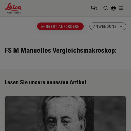
Leica Microsystems Logo
Togg
Suchbegrif
ANGEBOT ANFORDERN
ANWENDUNG
FS M
Manuelles Vergleichsmakroskop:
Lesen Sie unsere neuesten Artikel