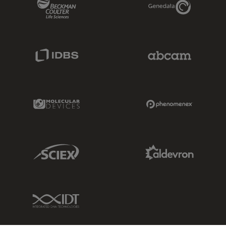
Beckman Coulter Link
Genedata Link
IDBS Link
Abcam Limited
Molecular Devices Link
Phenomenex L
Sciex Link
Aldevron Link
IDT Link