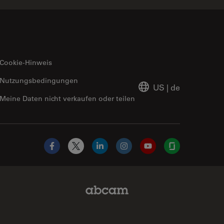
Cookie-Hinweis
Nutzungsbedingungen
US
|
de
Meine Daten nicht verkaufen oder teilen
Facebook
X
LinkedIn
Instagram
YouTube
Glassdoor
Abcam Limited Link