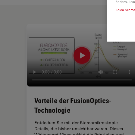
ändern. Les
Leica Micro
Vorteile der FusionOptics-
Technologie
Entdecken Sie mit der Stereomikroskopie
Details, die bisher unsichtbar waren. Dieses
Whiteboard-Video erklärt die Prinzipien und