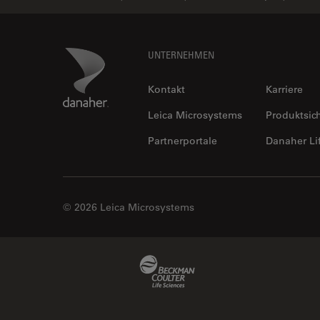
Footer
Danaher Logo
UNTERNEHMEN
Kontakt
Karriere
Leica Microsystems
Produktsic
Partnerportale
Danaher Li
© 2026 Leica Microsystems
Beckman Coulter Link