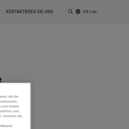
KONTAKTIEREN SIE UNS
US
|
de
Suchbegriff eingeben
e
ten, die Sie
 verbessern,
g und Inhalte
hzuführen und
n“ stimmen Sie
 Website