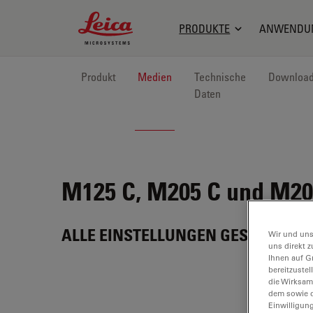
Leica Microsystems Logo
PRODUKTE
ANWENDU
Produkt
Medien
Technische
Downloa
Daten
M125 C, M205 C und M20
ALLE EINSTELLUNGEN GESPEICHER
Wir und uns
uns direkt z
Ihnen auf G
bereitzuste
die Wirksam
dem sowie d
Einwilligun