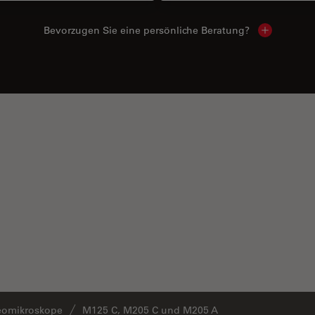
Bevorzugen Sie eine persönliche Beratung?
Show local
eomikroskope
M125 C, M205 C und M205 A