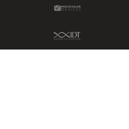
Molecular Devices Link
IDT Link