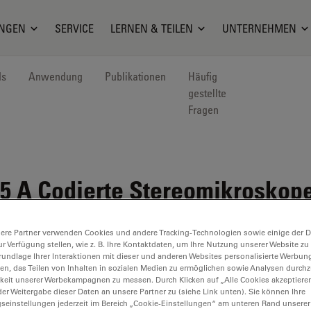
NGEN
SERVICE
LERNEN & TEILEN
UNTERNEHMEN
ds
Anwendung
Publikationen
Häufig
gestellte
Fragen
5 A
Codierte Stereomikroskop
T
ere Partner verwenden Cookies und andere Tracking-Technologien sowie einige der Da
ur Verfügung stellen, wie z. B. Ihre Kontaktdaten, um Ihre Nutzung unserer Website zu
rundlage Ihrer Interaktionen mit dieser und anderen Websites personalisierte Werbun
llen, das Teilen von Inhalten in sozialen Medien zu ermöglichen sowie Analysen durc
keit unserer Werbekampagnen zu messen. Durch Klicken auf „Alle Cookies akzeptiere
er Weitergabe dieser Daten an unsere Partner zu (siehe Link unten). Sie können Ihre
gseinstellungen jederzeit im Bereich „Cookie-Einstellungen“ am unteren Rand unserer