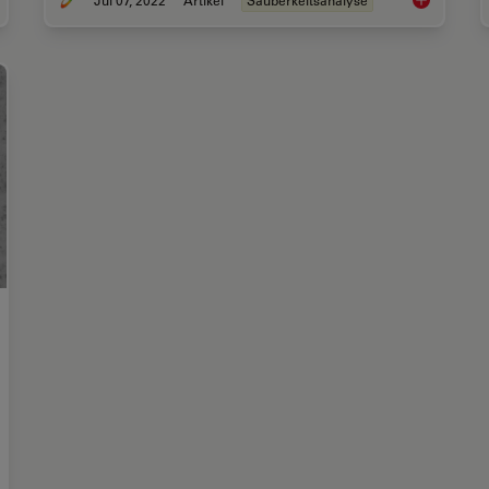
Jul 07, 2022
Artikel
Sauberkeitsanalyse
anliness Analysis for Particulate Contamination
Effiziente P