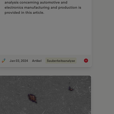
analysis concerning automotive and
electronics manufacturing and production is
provided in this article.
Jan 03, 2024
Artikel
Sauberkeitsanalyse
on Batteriepartikeln während des Produktionsprozesses
Key Factors for Effic