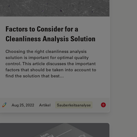
Factors to Consider for a
Cleanliness Analysis Solution
Choosing the right cleanliness analysis
solution is important for optimal quality
control. This article discusses the important
factors that should be taken into account to
find the solution that best…
Aug 25, 2022
Artikel
Sauberkeitsanalyse
termine the Damage Potential of Particles
Factors to Consider f