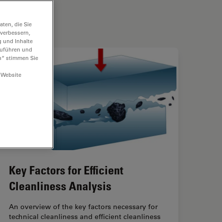
ten, die Sie
 verbessern,
g und Inhalte
hzuführen und
n“ stimmen Sie
 Website
Key Factors for Efficient
Cleanliness Analysis
An overview of the key factors necessary for
technical cleanliness and efficient cleanliness