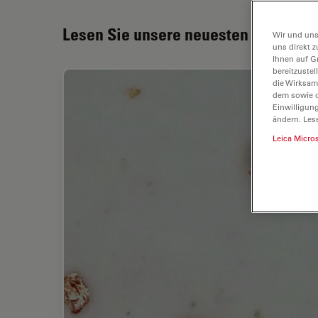
Lesen Sie unsere neuesten Artikel
Wir und uns
uns direkt z
Ihnen auf G
bereitzuste
die Wirksam
dem sowie d
Einwilligun
ändern. Les
Leica Micro