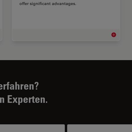
offer significant advantages.
omobilindustrie und Transport Industriemikroskope
Technische 
erfahren?
n Experten.