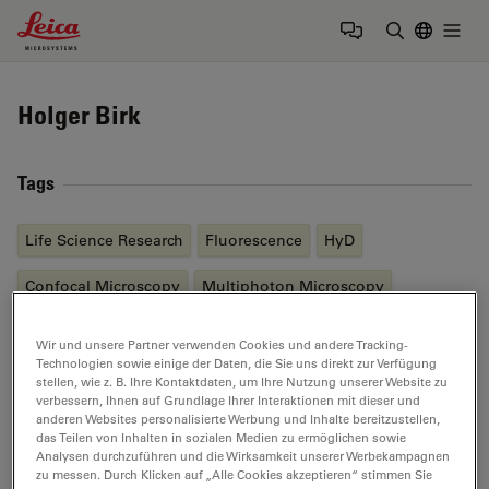
Leica Microsystems Logo
Togg
Suchbegrif
Holger Birk
Tags
Life Science Research
Fluorescence
HyD
Confocal Microscopy
Multiphoton Microscopy
Wir und unsere Partner verwenden Cookies und andere Tracking-
Send me an email
Technologien sowie einige der Daten, die Sie uns direkt zur Verfügung
stellen, wie z. B. Ihre Kontaktdaten, um Ihre Nutzung unserer Website zu
verbessern, Ihnen auf Grundlage Ihrer Interaktionen mit dieser und
Holger.Birk@leica-microsystems.com
anderen Websites personalisierte Werbung und Inhalte bereitzustellen,
das Teilen von Inhalten in sozialen Medien zu ermöglichen sowie
Analysen durchzuführen und die Wirksamkeit unserer Werbekampagnen
zu messen. Durch Klicken auf „Alle Cookies akzeptieren“ stimmen Sie
Find me on