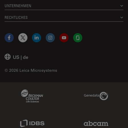
UNTERNEHMEN
RECHTLICHES
Facebook
X
LinkedIn
Instagram
YouTube
Glassdoor
US
|
de
© 2026 Leica Microsystems
Beckman Coulter Link
Genedata Link
IDBS Link
Abcam Limited