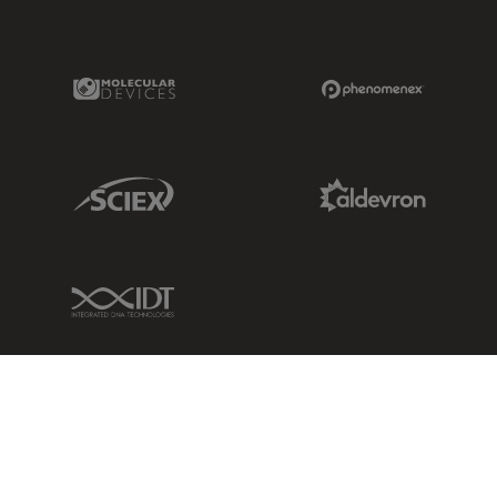
Molecular Devices Link
Phenomenex L
Sciex Link
Aldevron Link
IDT Link