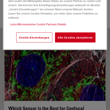
dem sowie der Weitergabe dieser Daten an unsere Partner zu (siehe Link
unten). Sie können Ihre Einwilligungseinstellungen jederzeit im Bereich
„Cookie-Einstellungen“ am unteren Rand unserer Website ändern.
Lesen Sie unsere Cookie-Hinweise, um mehr über unsere Praktiken zu
LinkedIn
erfahren
Leica Microsystems Cookie Partners Details
Cookie-Einstellungen
Alle Cookies akzeptieren
Which Sensor is the Best for Confocal