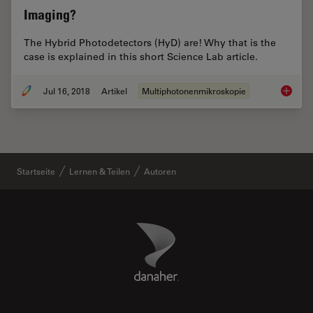
Imaging?
The Hybrid Photodetectors (HyD) are! Why that is the
case is explained in this short Science Lab article.
Jul 16, 2018
Artikel
Multiphotonenmikroskopie
Which S
Startseite
Lernen & Teilen
Autoren
Danaher Logo
Footer