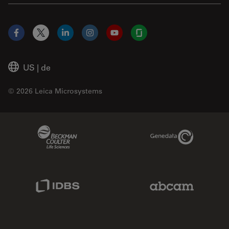
Facebook
X
LinkedIn
Instagram
YouTube
Glassdoor
US
|
de
© 2026 Leica Microsystems
Beckman Coulter Link
Genedata Link
IDBS Link
Abcam Limited
Molecular Devices Link
Phenomenex L