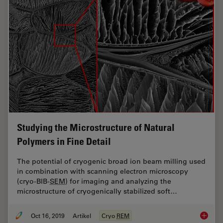
Studying the Microstructure of Natural
Polymers in Fine Detail
The potential of cryogenic broad ion beam milling used
in combination with scanning electron microscopy
(cryo-BIB-
SEM
) for imaging and analyzing the
microstructure of cryogenically stabilized soft…
Oct 16, 2019
Artikel
Cryo
REM
Studying