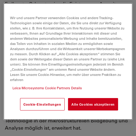
Erdkruste. Schmatz wies die Existenz von Asperity-
Pinning-Effekten in
Zweiphasenströmungsinteraktionen zwischen Sole
Wir und unsere Partner verwenden Cookies und andere Tracking-
Technologien sowie einige der Daten, die Sie uns direkt zur Verfügung
und eingeschlossenen Öltröpfchen mittels
stellen, wie z. B. Ihre Kontaktdaten, um Ihre Nutzung unserer Website zu
hochauflösender Cryo-BIB-
SEM
-Bildgebung nach. Sie
verbessern, Ihnen auf Grundlage Ihrer Interaktionen mit dieser und
anderen Websites personalisierte Werbung und Inhalte bereitzustellen,
trägt weiterhin zu einem besseren Verständnis von
das Teilen von Inhalten in sozialen Medien zu ermöglichen sowie
Stoffübertragungs- und -transportprozessen bei, um
Analysen durchzuführen und die Wirksamkeit unserer Werbekampagnen
Vorhersagen über die langfristige Stabilität von
zu messen. Durch Klicken auf „Alle Cookies akzeptieren“ stimmen Sie
dem sowie der Weitergabe dieser Daten an unsere Partner zu (siehe Link
Atommülllagern zu verbessern, sowie zu einem
unten). Sie können Ihre Einwilligungseinstellungen jederzeit im Bereich
besseren Verständnis der
„Cookie-Einstellungen“ am unteren Rand unserer Website ändern.
Lesen Sie unsere Cookie-Hinweise, um mehr über unsere Praktiken zu
Zweiphasenströmungseigenschaften in unterirdischen
erfahren
Lagerstätten. In jüngster Zeit hat sich ihre Arbeit
Leica Microsystems Cookie Partners Details
innerhalb des MaP über die geologischen
Anwendungen dieser Technologien hinaus auf die
Cookie-Einstellungen
Alle Cookies akzeptieren
Material- und Biowissenschaften ausgeweitet, indem
sie die Grenzen dessen, was mit der heute verfügbaren
Technologie in der mikrostrukturellen Bildgebung und
Analyse möglich ist, erweitert hat.