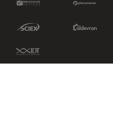
Sciex Link
Aldevron Link
IDT Link