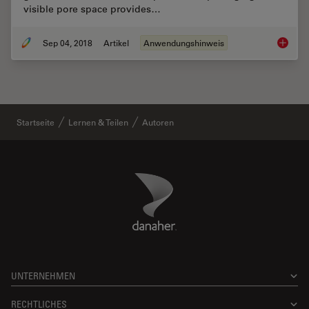
visible pore space provides…
Sep 04, 2018
Artikel
Anwendungshinweis
Macrosc
Startseite
Lernen & Teilen
Autoren
Danaher Logo
Footer
UNTERNEHMEN
RECHTLICHES