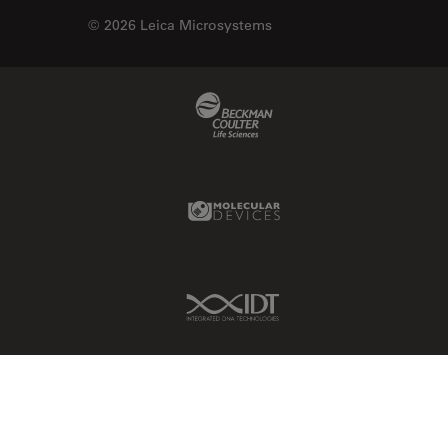
© 2026 Leica Microsystems
Beckman Coulter Link
Molecular Devices Link
IDT Link