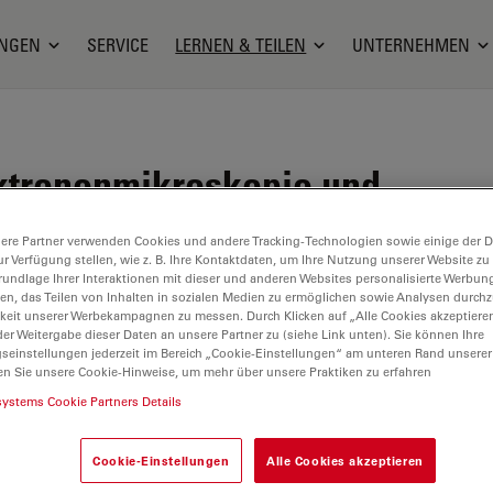
NGEN
SERVICE
LERNEN & TEILEN
UNTERNEHMEN
lektronenmikroskopie und
raz, Österreich
ere Partner verwenden Cookies und andere Tracking-Technologien sowie einige der Da
ur Verfügung stellen, wie z. B. Ihre Kontaktdaten, um Ihre Nutzung unserer Website zu
rundlage Ihrer Interaktionen mit dieser und anderen Websites personalisierte Werbun
llen, das Teilen von Inhalten in sozialen Medien zu ermöglichen sowie Analysen durc
keit unserer Werbekampagnen zu messen. Durch Klicken auf „Alle Cookies akzeptiere
er Weitergabe dieser Daten an unsere Partner zu (siehe Link unten). Sie können Ihre
gseinstellungen jederzeit im Bereich „Cookie-Einstellungen“ am unteren Rand unserer
en Sie unsere Cookie-Hinweise, um mehr über unsere Praktiken zu erfahren
systems Cookie Partners Details
Cookie-Einstellungen
Alle Cookies akzeptieren