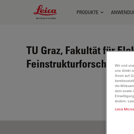
Leica Microsystems Logo
PRODUKTE
ANWENDU
TU Graz, Fakultät für E
Feinstrukturforschung, G
Wir und uns
uns direkt z
Ihnen auf G
bereitzuste
die Wirksam
dem sowie d
Einwilligun
ändern. Les
Leica Micro