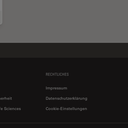
rovement of Metallic Thin Films for HR-
SEM
by Using DC Magnetron Sputter Co
RECHTLICHES
Impressum
herheit
Datenschutzerklärung
fe Sciences
Cookie-Einstellungen