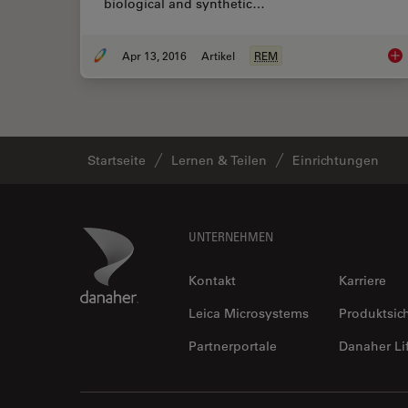
biological and synthetic…
Apr 13, 2016
Artikel
REM
Imp
Startseite
Lernen & Teilen
Einrichtungen
Footer
Danaher Logo
UNTERNEHMEN
Kontakt
Karriere
Leica Microsystems
Produktsic
Partnerportale
Danaher Li