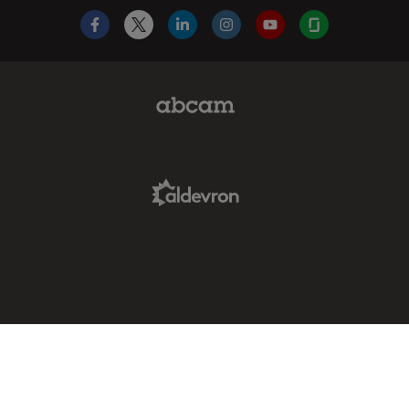
Facebook
X
LinkedIn
Instagram
YouTube
Glassdoor
Abcam Limited Link
Aldevron Link