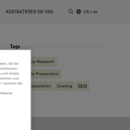
KONTAKTIEREN SIE UNS
US
|
de
Suchbegriff eingeben
Tags
Life Science Research
ten, die Sie
 verbessern,
g und Inhalte
EM
Sample Preparation
hzuführen und
n“ stimmen Sie
Sample Preparation
Coating
SEM
 Website