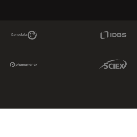
Genedata Link
IDBS Link
Phenomenex Link
Sciex Link