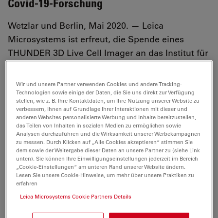
Covid-19-Forschung
Wetzlar und Berlin, Mai 2020. — Leica
Microsystems ist erfreut, die Spende eines
THUNDER 3D Live Cell Imager an das Institut für
Virologie der Charité – Universitätsmedizin
Berlin bekannt zu geben.
Wir und unsere Partner verwenden Cookies und andere Tracking-
Technologien sowie einige der Daten, die Sie uns direkt zur Verfügung
stellen, wie z. B. Ihre Kontaktdaten, um Ihre Nutzung unserer Website zu
verbessern, Ihnen auf Grundlage Ihrer Interaktionen mit dieser und
anderen Websites personalisierte Werbung und Inhalte bereitzustellen,
das Teilen von Inhalten in sozialen Medien zu ermöglichen sowie
Das Institut für Virologie auf dem Campus Charité Mitte
Analysen durchzuführen und die Wirksamkeit unserer Werbekampagnen
unter der Leitung von Direktor Prof. Dr. Christian
zu messen. Durch Klicken auf „Alle Cookies akzeptieren“ stimmen Sie
dem sowie der Weitergabe dieser Daten an unsere Partner zu (siehe Link
Drosten steht seit Beginn des aktuellen Coronavirus-
unten). Sie können Ihre Einwilligungseinstellungen jederzeit im Bereich
Ausbruchs in der ersten Reihe der Virusforschung zu
„Cookie-Einstellungen“ am unteren Rand unserer Website ändern.
Lesen Sie unsere Cookie-Hinweise, um mehr über unsere Praktiken zu
SARS-CoV-2, dem Erreger von Covid-19.
erfahren
Das neue leistungsfähige Mikroskopiesystem wird von
Leica Microsystems Cookie Partners Details
mehreren Arbeitsgruppen unter der Leitung von PD Dr.