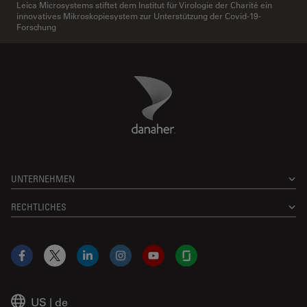
Leica Microsystems stiftet dem Institut für Virologie der Charité ein
innovatives Mikroskopiesystem zur Unterstützung der Covid-19-
Forschung
Danaher Logo
Footer
UNTERNEHMEN
RECHTLICHES
Facebook
X
LinkedIn
Instagram
YouTube
Glassdoor
US
|
de