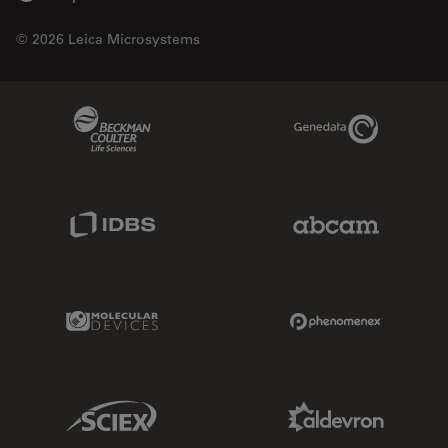
© 2026 Leica Microsystems
Beckman Coulter Link
Genedata Link
IDBS Link
Abcam Limited
Molecular Devices Link
Phenomenex L
Sciex Link
Aldevron Link