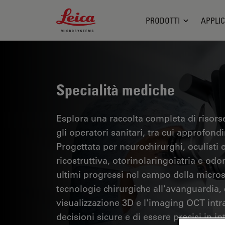
Leica Microsystems Logo
PRODOTTI
APPLIC
Specialità mediche
Esplora una raccolta completa di risorse
gli operatori sanitari, tra cui approfondi
Progettata per neurochirurghi, oculisti e 
ricostruttiva, otorinolaringoiatria e odo
ultimi progressi nel campo della micros
tecnologie chirurgiche all'avanguardia,
visualizzazione 3D e l'imaging OCT int
decisioni sicure e di essere precisi in in