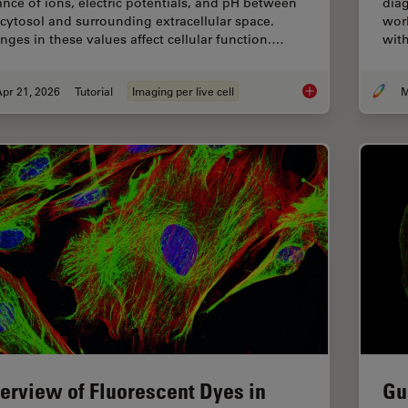
ance of ions, electric potentials, and pH between
diag
 cytosol and surrounding extracellular space.
worl
nges in these values affect cellular function.…
with
pr 21, 2026
Tutorial
Imaging per live cell
M
Ratiometric Imaging 
erview of Fluorescent Dyes in
Gu