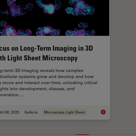
cus on Long-Term Imaging in 3D
th Light Sheet Microscopy
g-term 3D imaging reveals how complex
ticellular systems grow and develop and how
ls move and interact over time, unlocking critical
ights into development, disease, and
eneration.…
ct 06, 2025
Galleria
Microscopia Light Sheet
Focus on Long-Term 