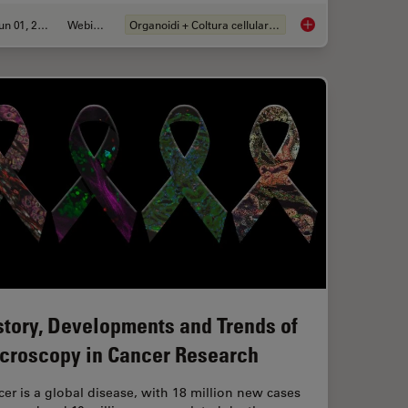
Jun 01, 2026
Webinar:
Organoidi + Coltura cellulare 3D
anoid Imaging Approach for Early Drug Discovery?
Multiscale Imaging o
story, Developments and Trends of
croscopy in Cancer Research
er is a global disease, with 18 million new cases