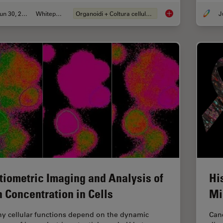
Jun 30, 2026
Whitepaper
Organoidi + Coltura cellulare 3D
What’s the Best Org
tiometric Imaging and Analysis of
Hi
n Concentration in Cells
Mi
y cellular functions depend on the dynamic
Canc