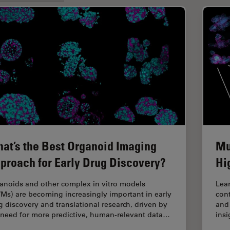
at’s the Best Organoid Imaging
Mu
proach for Early Drug Discovery?
Hi
anoids and other complex in vitro models
Lear
VMs) are becoming increasingly important in early
cont
g discovery and translational research, driven by
and 
 need for more predictive, human-relevant data…
insi