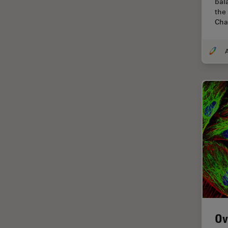
bal
Coherent Raman Scattering
the
(CRS)
Cha
Colorazione
A
Conservazione dei beni
artistici
Contrast Methods in Light
Microscopy
Cryo SEM
Cultura Cellulare
Didattica
Dissezione
Drosophila Research
EMBL Imaging Centre
Ergonomia
Ov