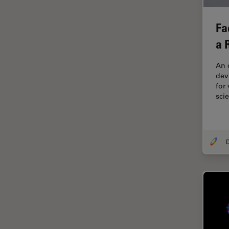
HyD
Imaging e analisi tissutale
Fa
avanzata
a 
Imaging in 3D
Imaging in vivo dell'intero
An 
organismo
devi
for
Imaging Microhub
sci
Imaging per live cell
Imaging Quantitativo
Immunofluorescenza
Imperial Imaging Hub
Industria dell'elettronica e dei
semiconduttori
Industria metallurgica
Intelligenza Artificiale