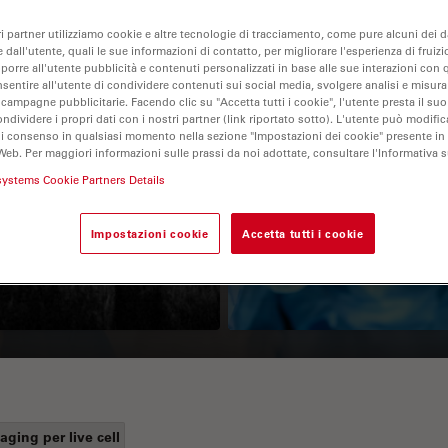
ri partner utilizziamo cookie e altre tecnologie di tracciamento, come pure alcuni dei da
 dall'utente, quali le sue informazioni di contatto, per migliorare l'esperienza di fruizi
oporre all'utente pubblicità e contenuti personalizzati in base alle sue interazioni con q
nsentire all'utente di condividere contenuti sui social media, svolgere analisi e misurar
 campagne pubblicitarie. Facendo clic su "Accetta tutti i cookie", l'utente presta il s
ondividere i propri dati con i nostri partner (link riportato sotto). L'utente può modific
di consenso in qualsiasi momento nella sezione "Impostazioni dei cookie" presente in
Web. Per maggiori informazioni sulle prassi da noi adottate, consultare l'Informativa 
Guide to OCT
How to Drape a
systems Cookie Partners Details
Surgical Microscop
Impostazioni cookie
Accetta tutti i cookie
aging per live cell