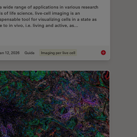
a wide range of applications in various research
ds of life science, live-cell imaging is an
spensable tool for visualizing cells in a state as
e to in vivo, i.e. living and active, as…
an 12, 2026
Guida
Imaging per live cell
ent Dyes in terms of Applications and Properties
Guide to Live-Cell I