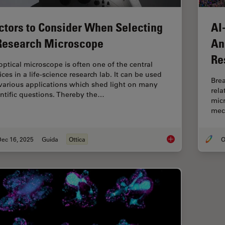
ctors to Consider When Selecting
AI
Research Microscope
An
Re
optical microscope is often one of the central
ces in a life-science research lab. It can be used
Brea
 various applications which shed light on many
rel
entific questions. Thereby the…
micr
mec
Dec 16, 2025
Guida
Ottica
O
Factors to Consider