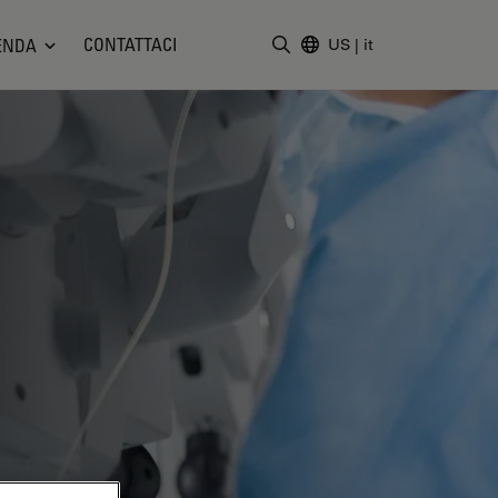
CONTATTACI
ENDA
US
|
it
Inserire il termine di ricerc