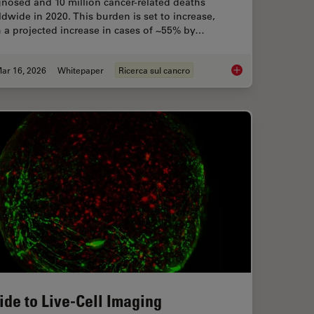
nosed and 10 million cancer-related deaths
dwide in 2020. This burden is set to increase,
 a projected increase in cases of ~55% by…
ar 16, 2026
Whitepaper
Ricerca sul cancro
and Analysis of Ion Concentration in Cells
History, Developmen
ide to Live-Cell Imaging