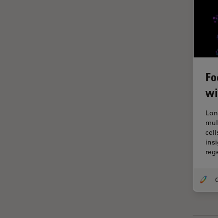
Inverted Microscopy
La ricerca Life Sciences
Laser Induced Breakdown
Spectroscopy (LIBS)
Laser Microdissection (LMD)
Fo
Lente dell’obiettivo
wi
Limite di diffrazione
Lon
Malattie neurodegenerative
mul
cel
Metallografia
ins
reg
Microchirurgia
Microelttronica
O
Microscopi a contrasto di fase
Microscopi Automatici