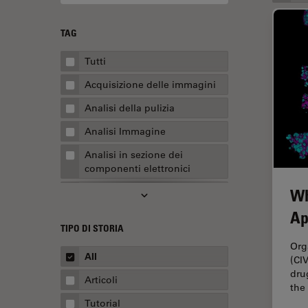
TAG
Tutti
Acquisizione delle immagini
Analisi della pulizia
Analisi Immagine
Analisi in sezione dei
componenti elettronici
Wh
Analisi multiplex spaziale
Ap
Anatomia patologica
TIPO DI STORIA
Apertura Numerica
Org
All
(CI
AR Surgery
dru
Articoli
Assemblaggio
the
Tutorial