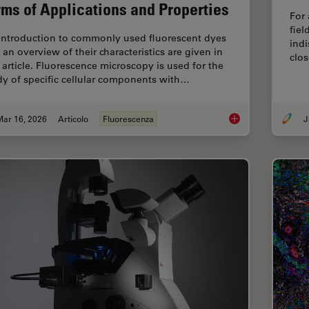
rms of Applications and Properties
For 
fiel
introduction to commonly used fluorescent dyes
indi
 an overview of their characteristics are given in
clos
s article. Fluorescence microscopy is used for the
dy of specific cellular components with…
Mar 16, 2026
Articolo
Fluorescenza
J
Overview of Fluoresc