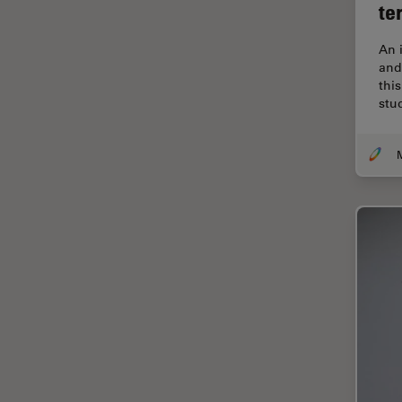
F-Tecnica
te
FLIM (Fluorescence Lifetime
Imaging Microscopy)
An 
and
Fluorescenza
thi
stu
Fluorocromo
FluoSync
FRAP
Fresatura a fascio ionico
FRET
Funzionalità STELLANTIS
Garanzia di qualità / Controllo
di qualità
Ginecologia e Urologia
Grani