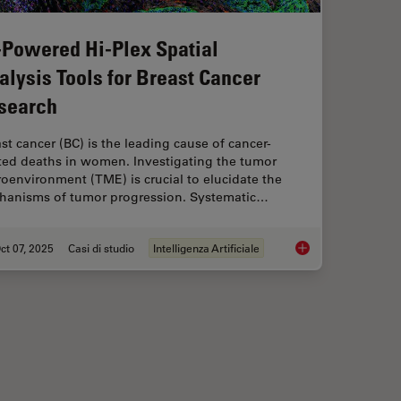
-Powered Hi-Plex Spatial
alysis Tools for Breast Cancer
search
st cancer (BC) is the leading cause of cancer-
ated deaths in women. Investigating the tumor
oenvironment (TME) is crucial to elucidate the
hanisms of tumor progression. Systematic…
ct 07, 2025
Casi di studio
Intelligenza Artificiale
 When Selecting a Research Microscope
AI-Powered Hi-Plex S