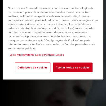
Nós e nossos fornecedores usamos cookies e outras tecnologias de
rastreamento para coletar dados relacionados a você para realizar
análises, melhorar sua experiência de uso de nosso site, fornecer
anúncios e conteúdo personalizados com base em suas interações com
esses e outros sites e permitir que você compartilhe conteúdo nas
redes sociais. Ao clicar em “Aceitar todos os cookies”, você concorda
com isso e com o compartilhamento desses dados com nossos
parceiros. Você pode alterar suas preferências de consentimento a
qualquer momento na seção “Configurações de Cookies” na parte
inferior do nosso site. Revise nosso Aviso de Cookies para saber mais
sobre nossas práticas.
Leica Microsystems Cookie Partners Details
Definições de cookies
Aceitar todos os cookies