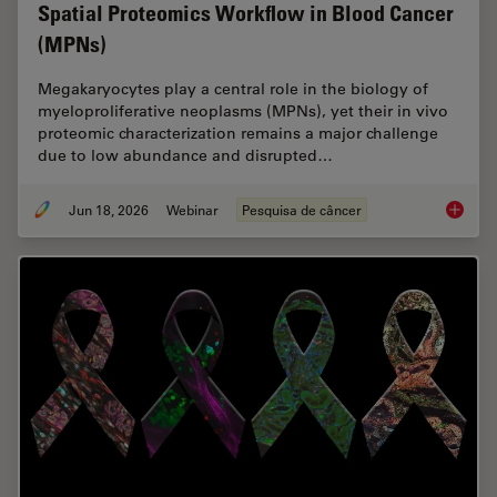
Spatial Proteomics Workflow in Blood Cancer
(MPNs)
Megakaryocytes play a central role in the biology of
myeloproliferative neoplasms (MPNs), yet their in vivo
proteomic characterization remains a major challenge
due to low abundance and disrupted…
Jun 18, 2026
Webinar
Pesquisa de câncer
Spatial