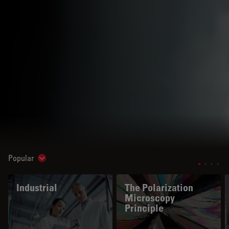
Popular
Show subnavigation
Industrial
The Polarization
Microscopy
Principle