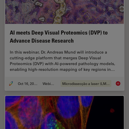
AI meets Deep Visual Proteomics (DVP) to
Advance Disease Research
In this webinar, Dr. Andreas Mund will introduce a
cutting-edge platform that merges Deep Visual
Proteomics (DVP) with AI-powered pathology models,
enabling high-resolution mapping of key regions in…
Oct 16, 2025
Webinar
Microdissecção a laser (LMD)
AI meet