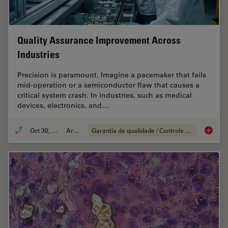
Quality Assurance Improvement Across
Industries
Precision is paramount. Imagine a pacemaker that fails
mid-operation or a semiconductor flaw that causes a
critical system crash. In industries, such as medical
devices, electronics, and…
Oct 30, 2025
Article
Garantia de qualidade / Controle de qualidade
Quality