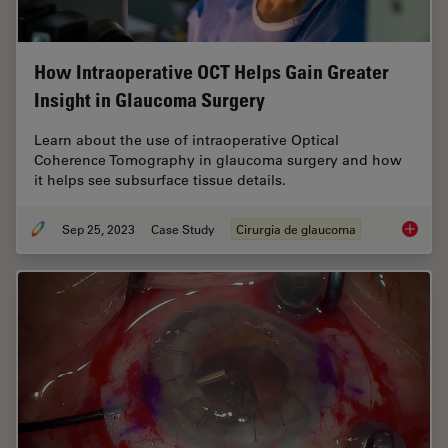
How Intraoperative OCT Helps Gain Greater
Insight in Glaucoma Surgery
Learn about the use of intraoperative Optical
Coherence Tomography in glaucoma surgery and how
it helps see subsurface tissue details.
Sep 25, 2023
Case Study
Cirurgia de glaucoma
How Int