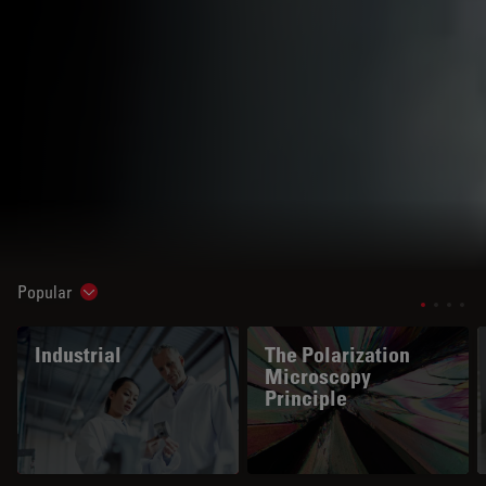
Popular
Show subnavigation
Industrial
The Polarization
Microscopy
Principle