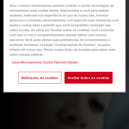
Nós e nossos fornecedores usamos cookies e outras tecnologias de
rastreamento para coletar dados relacionados a você para realizar
análises, melhorar sua experiência de uso de nosso site, fornecer
anúncios e conteúdo personalizados com base em suas interações com
esses e outros sites e permitir que você compartilhe conteúdo nas
redes sociais. Ao clicar em “Aceitar todos os cookies”, você concorda
com isso e com o compartilhamento desses dados com nossos
parceiros. Você pode alterar suas preferências de consentimento a
qualquer momento na seção “Configurações de Cookies” na parte
inferior do nosso site. Revise nosso Aviso de Cookies para saber mais
sobre nossas práticas.
Leica Microsystems Cookie Partners Details
Definições de cookies
Aceitar todos os cookies