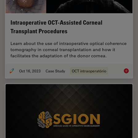
Intraoperative OCT-Assisted Corneal
Transplant Procedures
Learn about the use of intraoperative optical coherence
tomography in corneal transplantation and how it
facilitates the adaptation of the donor cornea.
Oct 16, 2023
Case Study
OCT intraoperatório
Intraop