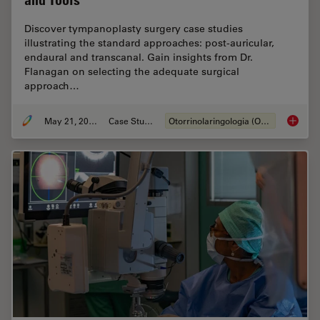
and Tools
Discover tympanoplasty surgery case studies
illustrating the standard approaches: post-auricular,
endaural and transcanal. Gain insights from Dr.
Flanagan on selecting the adequate surgical
approach…
May 21, 2024
Case Study
Otorrinolaringologia (ORL)
Tympano