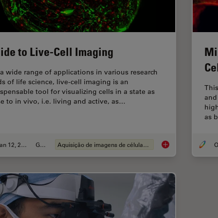
ide to Live-Cell Imaging
Mi
Ce
 a wide range of applications in various research
ds of life science, live-cell imaging is an
This
spensable tool for visualizing cells in a state as
and 
e to in vivo, i.e. living and active, as…
hig
as b
Jan 12, 2026
Guia
Aquisição de imagens de células vivas
O
Guide to Live-Cell I