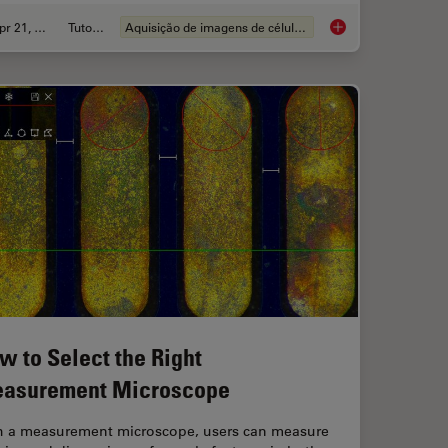
Apr 21, 2026
Tutorial
Aquisição de imagens de células vivas
anoid Imaging Approach for Early Drug Discovery?
Ratiometric Imaging 
w to Select the Right
asurement Microscope
h a measurement microscope, users can measure