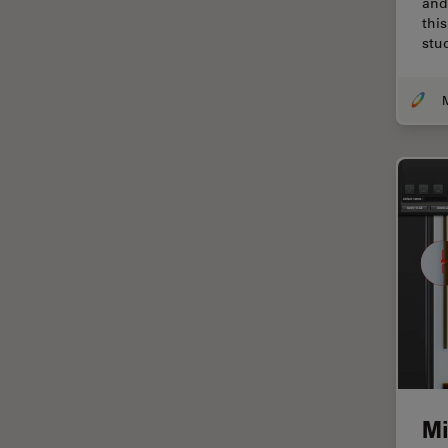
and
Centro de Inovação de São
thi
Francisco
stu
Ciência e Análise de Materiais
Ciências forenses
Cirurgia da coluna vertebral
Cirurgia da Córnea
Cirurgia de catarata
Cirurgia de glaucoma
Cirurgia de retina
CLEM
Coloração
Congelamento de alta
pressão
Mi
Conservação de arte