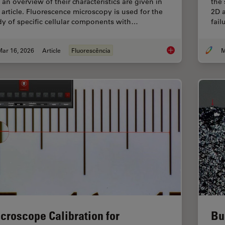
 an overview of their characteristics are given in
the 
s article. Fluorescence microscopy is used for the
2D a
dy of specific cellular components with…
fai
Mar 16, 2026
Article
Fluorescência
M
Overview of Fluoresc
croscope Calibration for
Bu