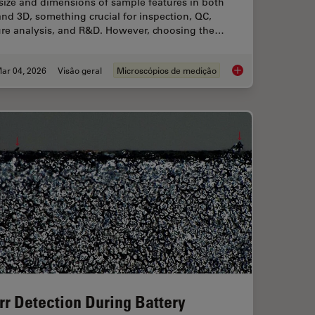
size and dimensions of sample features in both
nd 3D, something crucial for inspection, QC,
lure analysis, and R&D. However, choosing the…
ar 04, 2026
Visão geral
Microscópios de medição
ent Dyes in terms of Applications and Properties
How to Select the R
rr Detection During Battery