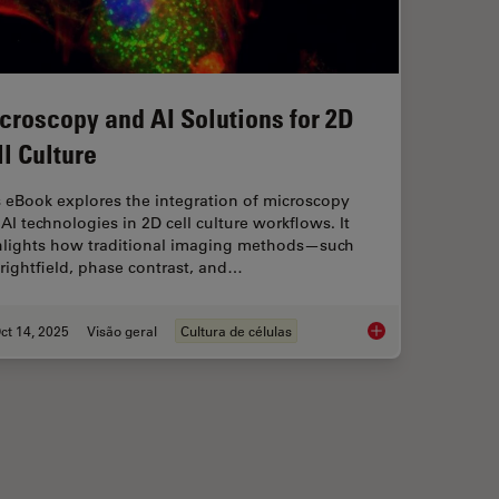
croscopy and AI Solutions for 2D
ll Culture
 eBook explores the integration of microscopy
AI technologies in 2D cell culture workflows. It
hlights how traditional imaging methods—such
rightfield, phase contrast, and…
ct 14, 2025
Visão geral
Cultura de células
maging
Microscopy and AI So