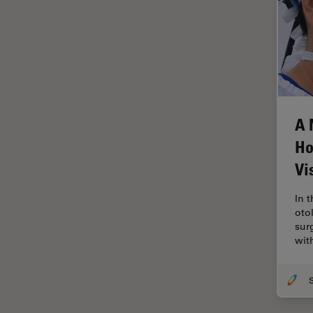
Histórico
HyD
Imagem e análise tecidual
avançada
Imagem pelo microhub
A 
Imagenologia in vivo de
organismo completo
Ho
Imunofluorescência
Vi
Indústria de eletrônicos e
semicondutores
In 
oto
Indústria Metalúrgica
sur
wit
Inteligência Artificial
Inverted Microscopy
Lente objetiva