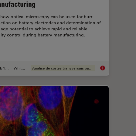
nufacturing
 how optical microscopy can be used for burr
ction on battery electrodes and determination of
ge potential to achieve rapid and reliable
ity control during battery manufacturing.
Feb 12, 2026
Whitepaper
Análise de cortes transversais para componentes eletrônicos
ion for Measurements: Why and How You Should Do It
Burr Detection Duri