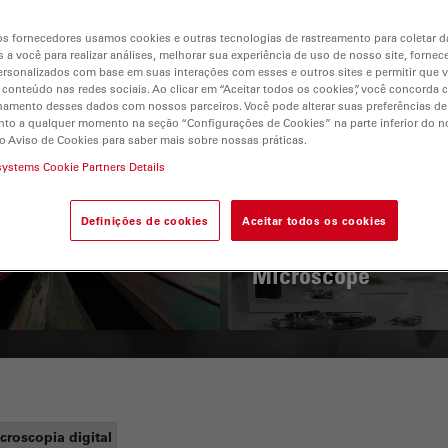
s fornecedores usamos cookies e outras tecnologias de rastreamento para coletar 
 a você para realizar análises, melhorar sua experiência de uso de nosso site, fornec
rsonalizados com base em suas interações com esses e outros sites e permitir que 
 conteúdo nas redes sociais. Ao clicar em “Aceitar todos os cookies”, você concorda
hamento desses dados com nossos parceiros. Você pode alterar suas preferências de
to a qualquer momento na seção “Configurações de Cookies” na parte inferior do no
o Aviso de Cookies para saber mais sobre nossas práticas.
systems Cookie Partners Details
 Polarization
Key Factors to
croscopy Principle
Consider When
Definições de cookies
Aceitar todos os cookies
Selecting a Stereo
Microscope
croscopia digital