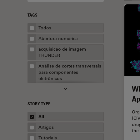
TAGS
Todos
Abertura numérica
acquisicao de imagem
THUNDER
Análise de cortes transversais
para componentes
eletrônicos
Wh
Análise de imagens
Ap
Análise de limpeza
STORY TYPE
Análise multiplex espacial
Org
All
(CI
Anatomia Patológica
dru
Artigos
the
Aquisição de imagens
Tutoriais