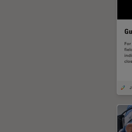
FLIM (Fluorescence Lifetime
Imaging Microscopy)
Fluorescência
Gu
Fluoróforo
For
FluoSync
fiel
indi
FRAP
clos
Fresamento por feixe de íons
FRET
Funcionalidades do
STELLARIS
Garantia de qualidade /
Controle de qualidade
Ginecologia e Urologia
Grãos