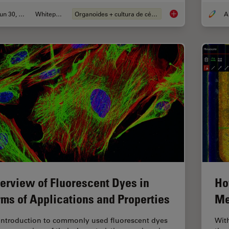
Jun 30, 2026
Whitepaper
Organoides + cultura de células 3D
What’s the Best Org
erview of Fluorescent Dyes in
Ho
rms of Applications and Properties
Me
introduction to commonly used fluorescent dyes
Wit