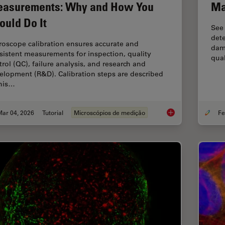
asurements: Why and How You
Ma
ould Do It
See
dete
roscope calibration ensures accurate and
dama
sistent measurements for inspection, quality
qual
trol (QC), failure analysis, and research and
elopment (R&D). Calibration steps are described
this…
Mar 04, 2026
Tutorial
Microscópios de medição
Microscope Calibrat