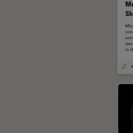
Me
Contrast Methods in Light
Microscopy
Sh
Cryo SEM
Mic
Cultura de células
con
con
Dissecação
dev
in 
Doenças neurodegenerativas
Drosophila Research
Educação
Ergonomia
Especialidades médicas
Espectroscopia de
decomposição induzida por
laser (LIBS)
F-Techniques
Fabricação de baterias