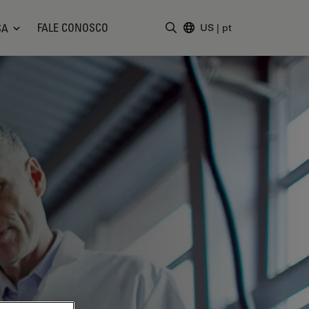
FALE CONOSCO
SA
US
|
pt
Insira o termo da pesquisa