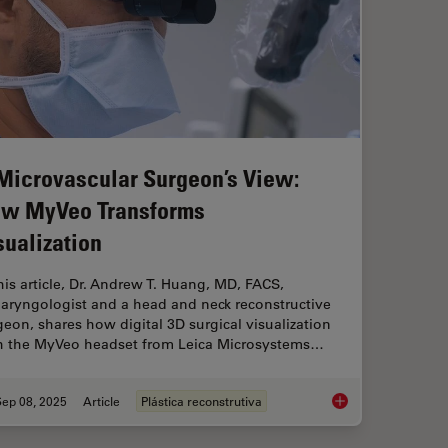
Microvascular Surgeon’s View:
w MyVeo Transforms
sualization
this article, Dr. Andrew T. Huang, MD, FACS,
laryngologist and a head and neck reconstructive
geon, shares how digital 3D surgical visualization
h the MyVeo headset from Leica Microsystems…
Sep 08, 2025
Article
Plástica reconstrutiva
A Microvascular Sur