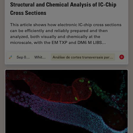
Structural and Chemical Analysis of IC-Chip
Cross Sections
This article shows how electronic IC-chip cross sections
can be efficiently and reliably prepared and then
analyzed, both visually and chemically at the
microscale, with the EM TXP and DM6 M LIBS…
Sep 05, 2023
Whitepaper
Análise de cortes transversais para componentes eletrônicos
Structu