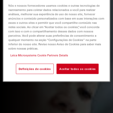
Nós e nossos fornecedores usamos cookies e outras tecnologias de
rastreamento para coletar dados relacionados a você para realizar
análises, melhorar sua experiência de uso de nosso site, fornecer
anúncios e conteúdo personalizados com base em suas interações com
esses e outros sites e permitir que você compartilhe conteúdo nas
redes sociais. Ao clicar em “Aceitar todos os cookies”, você concorda
com isso e com o compartilhamento desses dados com nossos
parceiros. Você pode alterar suas preferências de consentimento a
qualquer momento na seção “Configurações de Cookies” na parte
inferior do nosso site. Revise nosso Aviso de Cookies para saber mais
sobre nossas práticas.
Leica Microsystems Cookie Partners Details
Definições de cookies
Aceitar todos os cookies