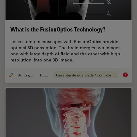
What is the FusionOptics Technology?
Leica stereo microscopes with FusionOptics provide
optimal 3D perception. The brain merges two images,
one with large depth of field and the other with high
resolution, into one 3D image.
Jun 27, 2023
Tutorial
Garantia de qualidade / Controle de qualidade
What is