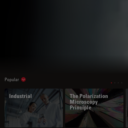
Popular
Show subnavigation
Industrial
The Polarization
Microscopy
Principle