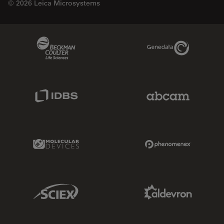
© 2026 Leica Microsystems
Beckman Coulter Link
Genedata Link
IDBS Link
Abcam Limited
Molecular Devices Link
Phenomenex L
Sciex Link
Aldevron Link