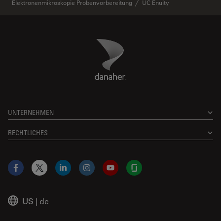
Elektronenmikroskopie Probenvorbereitung
UC Enuity
Danaher Logo
Footer
UNTERNEHMEN
RECHTLICHES
Facebook
X
LinkedIn
Instagram
YouTube
Glassdoor
US
|
de