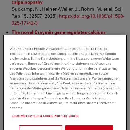
calpainopathy
Südkamp, N., Heinen-Weiler, J., Rohm, M. et al. Sci
Rep 15, 32507 (2025).
https://doi.org/10.1038/s41598-
025-17742-3
The novel Craymin gene regulates calcium
carbonate crystallization in the crustacean
exoskeleton
Wir und unsere Partner verwenden Cookies und andere Tracking-
Shai A. Shaked, Rivka Manor, Simy Weil, Idan Pery,
Technologien sowie einige der Daten, die Sie uns direkt zur Verfügung
stellen, wie z. B. Ihre Kontaktdaten, um Ihre Nutzung unserer Website zu
Eliahu D. Aflalo, Sana Huleihel, Nitzan Maman,
verbessern, Ihnen auf Grundlage Ihrer Interaktionen mit dieser und
Lonia Friedlander, Amir Sagi; International Journal
anderen Websites personalisierte Werbung und Inhalte bereitzustellen,
of Biological Macromolecules, Volume 329, Part 2,
das Teilen von Inhalten in sozialen Medien zu ermöglichen sowie
Analysen durchzuführen und die Wirksamkeit unserer Werbekampagnen
2025, 147911, ISSN 0141-8130,
zu messen. Durch Klicken auf „Alle Cookies akzeptieren“ stimmen Sie
doi.org/10.1016/j.ijbiomac.2025.147911
dem sowie der Weitergabe dieser Daten an unsere Partner zu (siehe Link
unten). Sie können Ihre Einwilligungseinstellungen jederzeit im Bereich
A translocation-competent pore is required for
„Cookie-Einstellungen“ am unteren Rand unserer Website ändern.
Lesen Sie unsere Cookie-Hinweise, um mehr über unsere Praktiken zu
Shigella flexneri to escape from the double
erfahren
membrane vacuole during intercellular spread
Leica Microsystems Cookie Partners Details
Raab JE, Harju TB, Toperzer JD, Duncan-Lowey JK,
Thomas CI, Darehshouri A, Goldberg MB, Russo