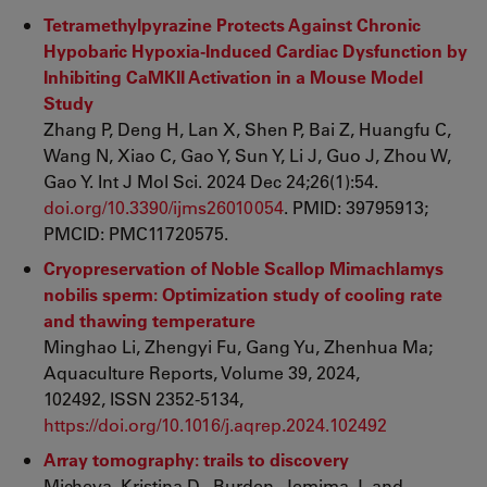
Tetramethylpyrazine Protects Against Chronic
Hypobaric Hypoxia-Induced Cardiac Dysfunction by
Inhibiting CaMKII Activation in a Mouse Model
Study
Zhang P, Deng H, Lan X, Shen P, Bai Z, Huangfu C,
Wang N, Xiao C, Gao Y, Sun Y, Li J, Guo J, Zhou W,
Gao Y. Int J Mol Sci. 2024 Dec 24;26(1):54.
doi.org/10.3390/ijms26010054
. PMID: 39795913;
PMCID: PMC11720575.
Cryopreservation of Noble Scallop Mimachlamys
nobilis sperm: Optimization study of cooling rate
and thawing temperature
Minghao Li, Zhengyi Fu, Gang Yu, Zhenhua Ma;
Aquaculture Reports, Volume 39, 2024,
102492, ISSN 2352-5134,
https://doi.org/10.1016/j.aqrep.2024.102492
Array tomography: trails to discovery
Micheva, Kristina D., Burden, Jemima J. and