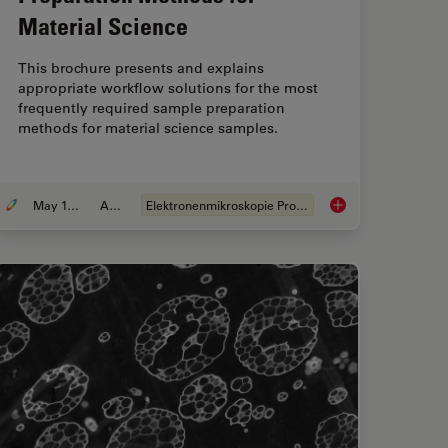
Material Science
This brochure presents and explains
appropriate workflow solutions for the most
frequently required sample preparation
methods for material science samples.
May 19, 2024
Artikel
Elektronenmikroskopie Probenvorbereitung
r Ultramicrotomy Workflow with Automated Sectioning
Workflow Solutions 