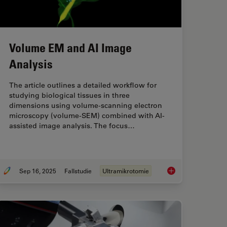
Volume EM and AI Image
Analysis
The article outlines a detailed workflow for
studying biological tissues in three
dimensions using volume-scanning electron
microscopy (volume-SEM) combined with AI-
assisted image analysis. The focus…
Sep 16, 2025
Fallstudie
Ultramikrotomie
ome Sectioning of Polymers for TEM Analysis
Volume EM and AI Im