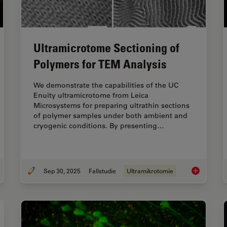
Ultramicrotome Sectioning of
Polymers for TEM Analysis
We demonstrate the capabilities of the UC
Enuity ultramicrotome from Leica
Microsystems for preparing ultrathin sections
of polymer samples under both ambient and
cryogenic conditions. By presenting…
Sep 30, 2025
Fallstudie
Ultramikrotomie
ramicrotomy eBook: Targeting, Trimming & Alignment
Ultramicrot