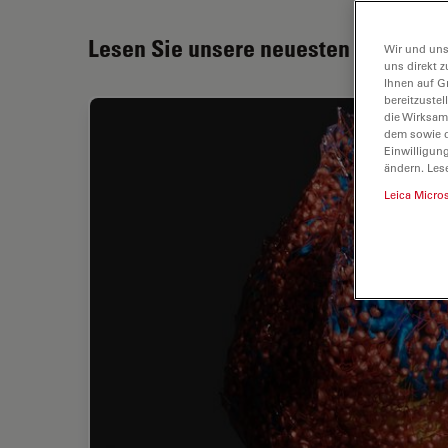
Lesen Sie unsere neuesten Artikel
Wir und uns
uns direkt z
Ihnen auf G
bereitzuste
die Wirksam
dem sowie d
Einwilligun
ändern. Les
Leica Micro