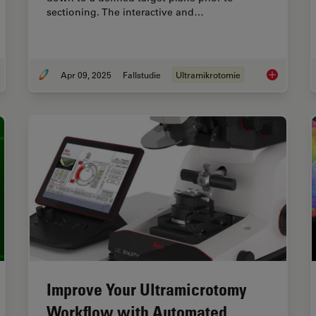
sectioning. The interactive and…
Apr 09, 2025
Fallstudie
Ultramikrotomie
 Fluorescence Guides Sectioning of Resin-embedded EM Samples
How to Sav
Improve Your Ultramicrotomy
Workflow with Automated