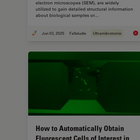
electron microscopes (SEM), are widely
utilized to gain detailed structural information
about biological samples or…
Jun 03, 2025
Fallstudie
Ultramikrotomie
How
How to Automatically Obtain
Fluorescent Cells of Interest in