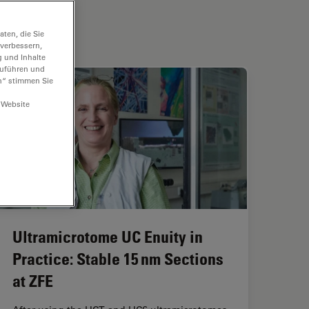
ten, die Sie
 verbessern,
g und Inhalte
hzuführen und
n“ stimmen Sie
 Website
Ultramicrotome UC Enuity in
Practice: Stable 15 nm Sections
at ZFE