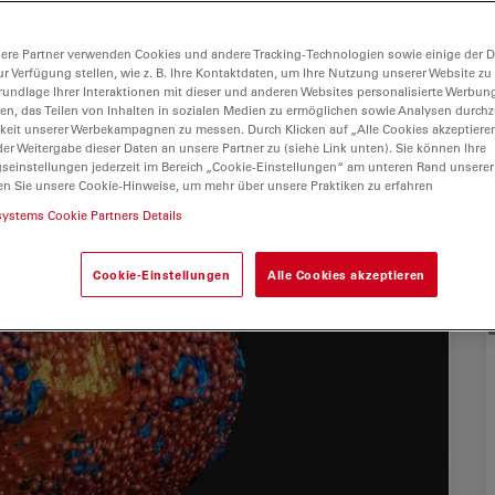
ere Partner verwenden Cookies und andere Tracking-Technologien sowie einige der Da
ur Verfügung stellen, wie z. B. Ihre Kontaktdaten, um Ihre Nutzung unserer Website zu
rundlage Ihrer Interaktionen mit dieser und anderen Websites personalisierte Werbun
llen, das Teilen von Inhalten in sozialen Medien zu ermöglichen sowie Analysen durc
keit unserer Werbekampagnen zu messen. Durch Klicken auf „Alle Cookies akzeptiere
er Weitergabe dieser Daten an unsere Partner zu (siehe Link unten). Sie können Ihre
gseinstellungen jederzeit im Bereich „Cookie-Einstellungen“ am unteren Rand unserer
en Sie unsere Cookie-Hinweise, um mehr über unsere Praktiken zu erfahren
systems Cookie Partners Details
Cookie-Einstellungen
Alle Cookies akzeptieren