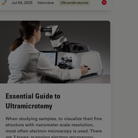
Jul 04, 2025
Interview
Ultramikrotomie
nschaften
Mastering Polymer S
Essential Guide to
Ultramicrotomy
When studying samples, to visualize their fine
structure with nanometer scale resolution,
most often electron microscopy is used. There
are 2 types: scanning electron microscopy