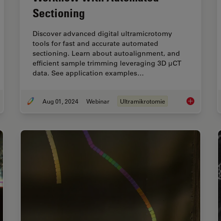
Sectioning
Discover advanced digital ultramicrotomy
tools for fast and accurate automated
sectioning. Learn about autoalignment, and
efficient sample trimming leveraging 3D µCT
data. See application examples…
Aug 01, 2024
Webinar
Ultramikrotomie
 to Automatically Obtain Fluorescent Cells of Interest in a Block-face
Improve You