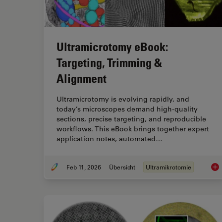
Ultramicrotomy eBook:
Targeting, Trimming &
Alignment
Ultramicrotomy is evolving rapidly, and
today’s microscopes demand high‑quality
sections, precise targeting, and reproducible
workflows. This eBook brings together expert
application notes, automated…
Feb 11, 2026
Übersicht
Ultramikrotomie
Ult