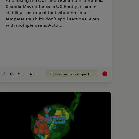
After using the UCT and UC6 ultramicrotomes,
Claudia Mayrhofer calls UC Enuity a leap in
stability—so robust that vibrations and
temperature shifts don’t spoil sections, even
with multiple users. Auto…
Mar 25, 2026
Interview
Elektronenmikroskopie Probenvorbereitung
e Freezing Protocols for Ultrastructural 3D EM
Ultramicrotome UC En