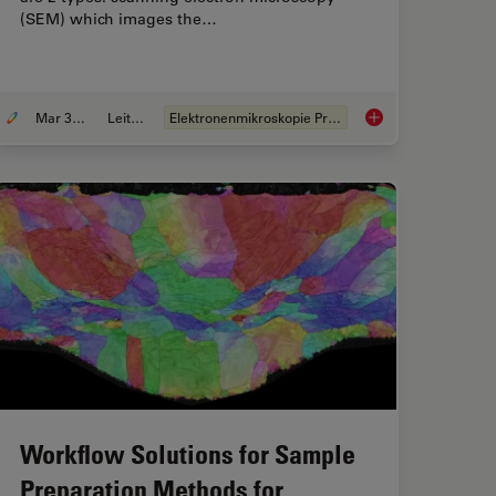
(SEM) which images the…
Mar 31, 2025
Leitfaden
Elektronenmikroskopie Probenvorbereitung
e Time and Samples by Automated Ultramicrotomy
Essential Guide to U
Workflow Solutions for Sample
Preparation Methods for