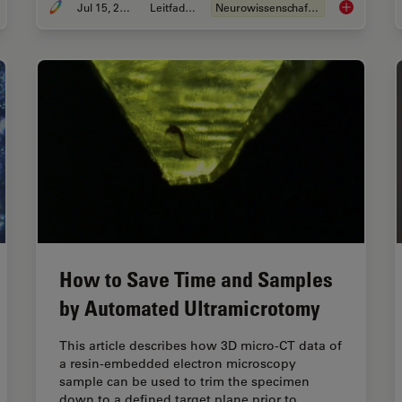
Jul 15, 2025
Leitfaden
Neurowissenschaften
egrated Serial Sectioning and Cryo-EM Workflows for 3D Biological Imaging
Neurowisse
How to Save Time and Samples
by Automated Ultramicrotomy
This article describes how 3D micro-CT data of
a resin-embedded electron microscopy
sample can be used to trim the specimen
down to a defined target plane prior to