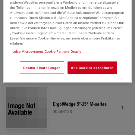
anderen Websites personalisierte Werbung und Inhalte bereitzustellen,
Microscope carrier
1
das Teilen von Inhalten in sozialen Medien zu ermöglichen sowie
10450173
Analysen durchzuführen und die Wirksamkeit unserer Werbekampagnen
zu messen. Durch Klicken auf „Alle Cookies akzeptieren“ stimmen Sie
dem sowie der Weitergabe dieser Daten an unsere Partner zu (siehe Link
unten). Sie können Ihre Einwilligungseinstellungen jederzeit im Bereich
„Cookie-Einstellungen“ am unteren Rand unserer Website ändern.
Lesen Sie unsere Cookie-Hinweise, um mehr über unsere Praktiken zu
erfahren
Leica Microsystems Cookie Partners Details
Leica LED3000 RL, 58 mm
1
10450271
Cookie-Einstellungen
Alle Cookies akzeptieren
ErgoWedge 5°-25° M-series
1
10446123