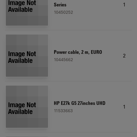
1
Series
10450252
Power cable, 2 m, EURO
2
10445662
HP E27k G5 27inches UHD
1
11533663