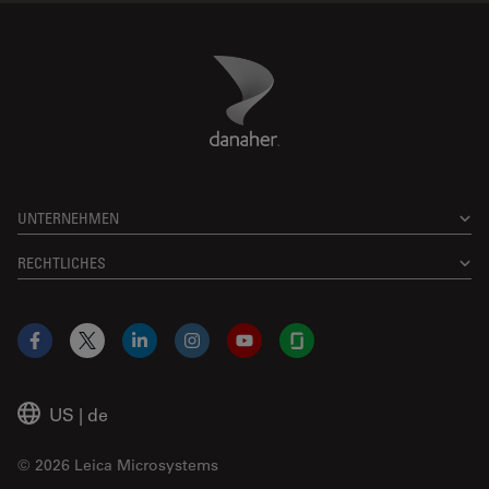
Danaher Logo
Footer
UNTERNEHMEN
RECHTLICHES
Facebook
X
LinkedIn
Instagram
YouTube
Glassdoor
US
|
de
© 2026 Leica Microsystems