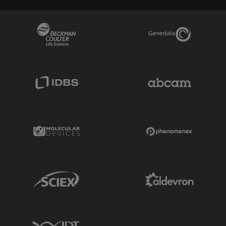
Beckman Coulter Link
Genedata Link
IDBS Link
Abcam Limited
Molecular Devices Link
Phenomenex L
Sciex Link
Aldevron Link
IDT Link