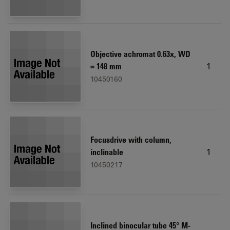
Objective achromat 0.63x, WD
1
= 148 mm
10450160
Focusdrive with column,
1
inclinable
10450217
Inclined binocular tube 45° M-