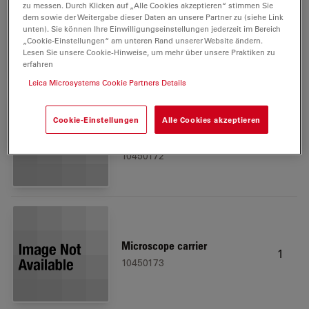
zu messen. Durch Klicken auf „Alle Cookies akzeptieren“ stimmen Sie
Microscope Objective
dem sowie der Weitergabe dieser Daten an unsere Partner zu (siehe Link
1
Achromat 1.0x, WD = 90 mm
unten). Sie können Ihre Einwilligungseinstellungen jederzeit im Bereich
10450159
„Cookie-Einstellungen“ am unteren Rand unserer Website ändern.
Lesen Sie unsere Cookie-Hinweise, um mehr über unsere Praktiken zu
erfahren
Leica Microsystems Cookie Partners Details
Cookie-Einstellungen
Alle Cookies akzeptieren
Focus drive 500 mm M-Series
1
Routine
10450172
Microscope carrier
1
10450173