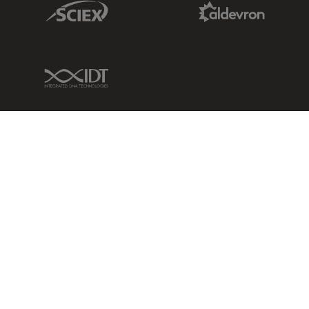
Sciex Link
Aldevron Link
IDT Link