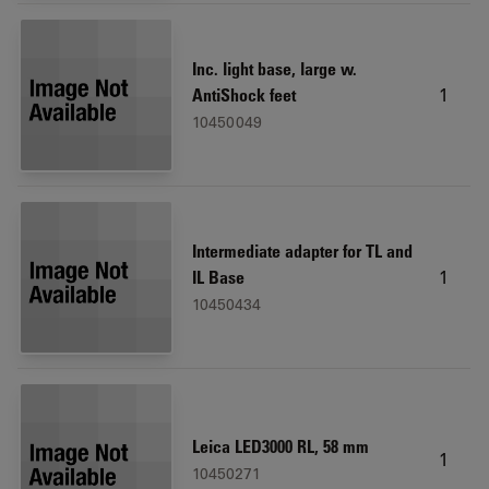
Inc. light base, large w.
1
AntiShock feet
10450049
Intermediate adapter for TL and
1
IL Base
10450434
Leica LED3000 RL, 58 mm
1
10450271