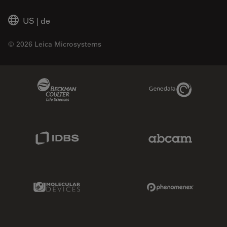
US
|
de
© 2026 Leica Microsystems
Beckman Coulter Link
Genedata Link
IDBS Link
Abcam Limited
Molecular Devices Link
Phenomenex L