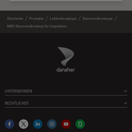
Startseite
Produkte
Lichtmikroskope
Stereomikroskope
M80 Stereomikroskop für Inspektion
Danaher Logo
Footer
UNTERNEHMEN
RECHTLICHES
Facebook
X
LinkedIn
Instagram
YouTube
Glassdoor