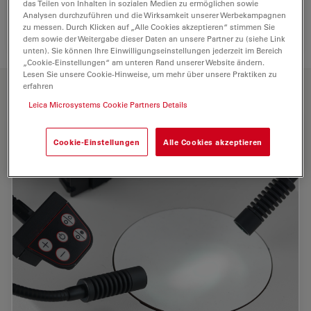
das Teilen von Inhalten in sozialen Medien zu ermöglichen sowie
Analysen durchzuführen und die Wirksamkeit unserer Werbekampagnen
zu messen. Durch Klicken auf „Alle Cookies akzeptieren“ stimmen Sie
dem sowie der Weitergabe dieser Daten an unsere Partner zu (siehe Link
unten). Sie können Ihre Einwilligungseinstellungen jederzeit im Bereich
„Cookie-Einstellungen“ am unteren Rand unserer Website ändern.
Lesen Sie unsere Cookie-Hinweise, um mehr über unsere Praktiken zu
HAUPTMERKMALE
erfahren
Leica Microsystems Cookie Partners Details
Cookie-Einstellungen
Alle Cookies akzeptieren