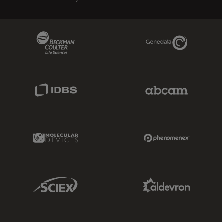
Beckman Coulter Link
Genedata Link
IDBS Link
Abcam Limited
Molecular Devices Link
Phenomenex L
Sciex Link
Aldevron Link