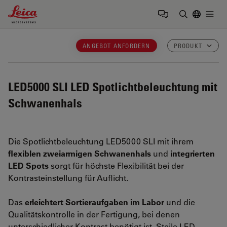
Leica Microsystems Logo
Togg
Suchbegrif
ANGEBOT ANFORDERN
PRODUKT
LED5000 SLI
LED Spotlichtbeleuchtung mit
Schwanenhals
Die Spotlichtbeleuchtung LED5000 SLI mit ihrem
flexiblen zweiarmigen Schwanenhals
und
integrierten
LED Spots
sorgt für höchste Flexibilität bei der
Kontrasteinstellung für Auflicht.
Das
erleichtert Sortieraufgaben im Labor
und die
Qualitätskontrolle in der Fertigung, bei denen
unterschiedlicher Kontrast benötigt ist. Steile LED