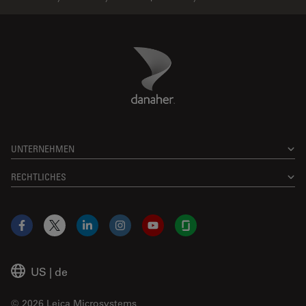
Danaher Logo
Footer
UNTERNEHMEN
RECHTLICHES
Facebook
X
LinkedIn
Instagram
YouTube
Glassdoor
US
|
de
© 2026 Leica Microsystems