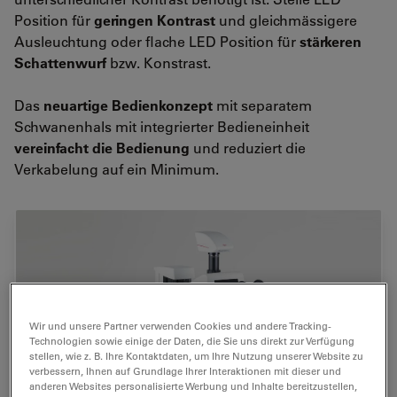
Position für
geringen Kontrast
und gleichmässigere
Ausleuchtung oder flache LED Position für
stärkeren
Schattenwurf
bzw. Konstrast.
Das
neuartige Bedienkonzept
mit separatem
Schwanenhals mit integrierter Bedieneinheit
vereinfacht die Bedienung
und reduziert die
Verkabelung auf ein Minimum.
Wir und unsere Partner verwenden Cookies und andere Tracking-
Technologien sowie einige der Daten, die Sie uns direkt zur Verfügung
stellen, wie z. B. Ihre Kontaktdaten, um Ihre Nutzung unserer Website zu
verbessern, Ihnen auf Grundlage Ihrer Interaktionen mit dieser und
anderen Websites personalisierte Werbung und Inhalte bereitzustellen,