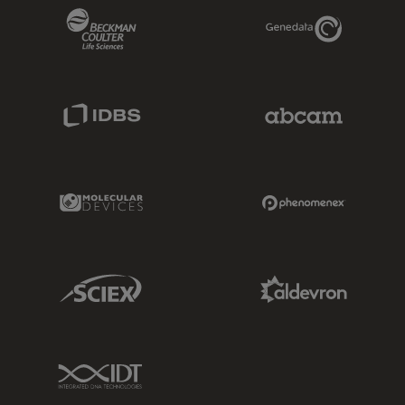
Beckman Coulter Link
Genedata Link
IDBS Link
Abcam Limited
Molecular Devices Link
Phenomenex L
Sciex Link
Aldevron Link
IDT Link