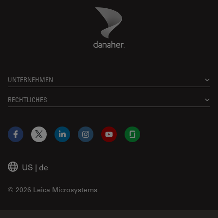
Danaher Logo
Footer
UNTERNEHMEN
RECHTLICHES
Facebook
X
LinkedIn
Instagram
YouTube
Glassdoor
US
|
de
© 2026 Leica Microsystems