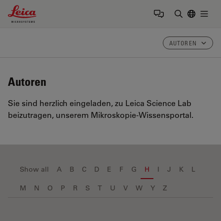
Leica Microsystems Logo
Togg
Suchbegrif
AUTOREN
Autoren
Sie sind herzlich eingeladen, zu Leica Science Lab
beizutragen, unserem Mikroskopie-Wissensportal.
Show all
A
B
C
D
E
F
G
H
I
J
K
L
M
N
O
P
R
S
T
U
V
W
Y
Z