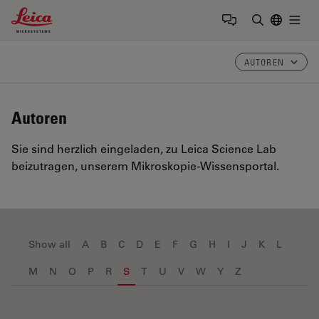
Leica Microsystems Logo
Togg
Suchbegrif
AUTOREN
Autoren
Sie sind herzlich eingeladen, zu Leica Science Lab
beizutragen, unserem Mikroskopie-Wissensportal.
Show all
A
B
C
D
E
F
G
H
I
J
K
L
M
N
O
P
R
S
T
U
V
W
Y
Z