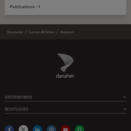
Publications : 1
Startseite
Lernen & Teilen
Autoren
Danaher Logo
Footer
UNTERNEHMEN
RECHTLICHES