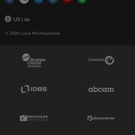
Facebook
X
LinkedIn
Instagram
YouTube
Glassdoor
US
|
de
© 2026 Leica Microsystems
Beckman Coulter Link
Genedata Link
IDBS Link
Abcam Limited
Molecular Devices Link
Phenomenex L