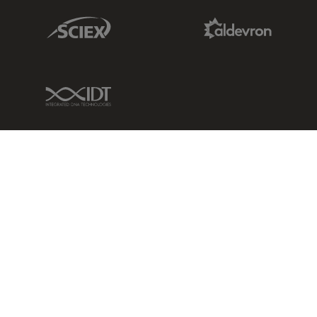
Sciex Link
Aldevron Link
IDT Link