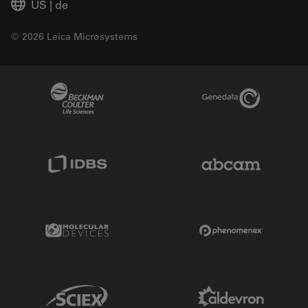
US
|
de
© 2026 Leica Microsystems
Beckman Coulter Link
Genedata Link
IDBS Link
Abcam Limited
Molecular Devices Link
Phenomenex L
Sciex Link
Aldevron Link