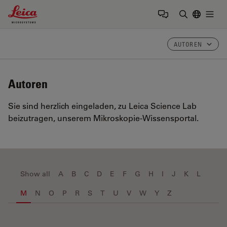
Leica Microsystems Logo
Togg
Suchbegrif
AUTOREN
Autoren
Sie sind herzlich eingeladen, zu Leica Science Lab
beizutragen, unserem Mikroskopie-Wissensportal.
Show all
A
B
C
D
E
F
G
H
I
J
K
L
M
N
O
P
R
S
T
U
V
W
Y
Z