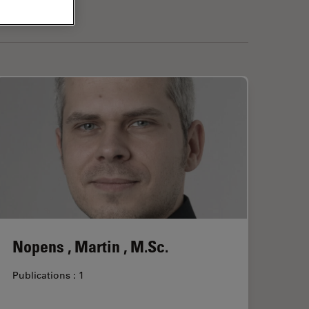
Nopens , Martin , M.Sc.
Publications : 1