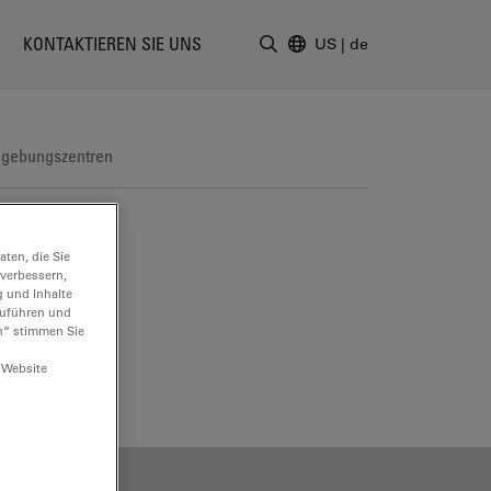
KONTAKTIEREN SIE UNS
US
|
de
Suchbegriff eingeben
dgebungszentren
ten, die Sie
 verbessern,
g und Inhalte
hzuführen und
n“ stimmen Sie
 Website