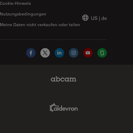
Cookie-Hinweis
Nutzungsbedingungen
US
|
de
Meine Daten nicht verkaufen oder teilen
Facebook
X
LinkedIn
Instagram
YouTube
Glassdoor
Abcam Limited Link
Aldevron Link