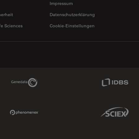
Impressum
herheit
Datenschutzerklärung
fe Sciences
Cookie-Einstellungen
Genedata Link
IDBS Link
Phenomenex Link
Sciex Link