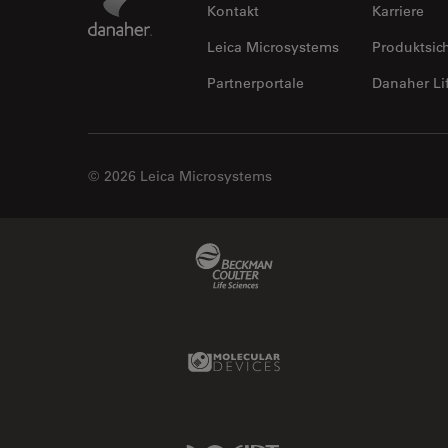
Kontakt
Karriere
Leica Microsystems
Produktsic
Partnerportale
Danaher Li
© 2026 Leica Microsystems
Beckman Coulter Link
Molecular Devices Link
IDT Link