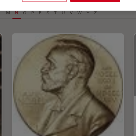
L
M
N
O
P
R
S
T
U
V
W
Y
Z