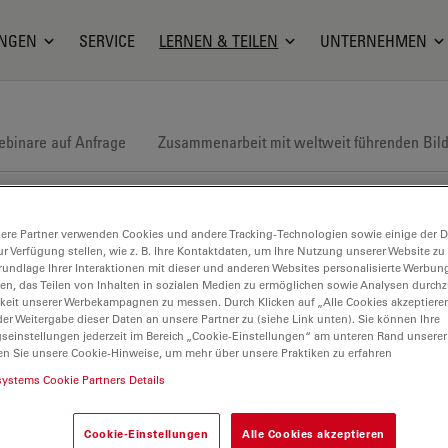
NGEN
SERVICE
LERNEN & TEILEN
UNTERNEHMEN
binare auf Anfrage
Zusammenarbeit mit weltweit führenden Bil
ere Partner verwenden Cookies und andere Tracking-Technologien sowie einige der Da
ur Verfügung stellen, wie z. B. Ihre Kontaktdaten, um Ihre Nutzung unserer Website zu
rundlage Ihrer Interaktionen mit dieser und anderen Websites personalisierte Werbun
llen, das Teilen von Inhalten in sozialen Medien zu ermöglichen sowie Analysen durc
keit unserer Werbekampagnen zu messen. Durch Klicken auf „Alle Cookies akzeptiere
 Lab beizutragen, unserem Mikroskopie-Wissensportal.
er Weitergabe dieser Daten an unsere Partner zu (siehe Link unten). Sie können Ihre
gseinstellungen jederzeit im Bereich „Cookie-Einstellungen“ am unteren Rand unserer
en Sie unsere Cookie-Hinweise, um mehr über unsere Praktiken zu erfahren
systems Cookie Partners Details
Cookie-Einstellungen
Alle Cookies akzeptieren