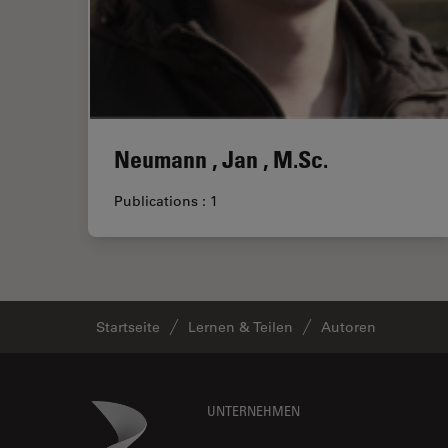
Neumann , Jan , M.Sc.
Publications : 1
Startseite
Lernen & Teilen
Autoren
Footer
Danaher Logo
UNTERNEHMEN