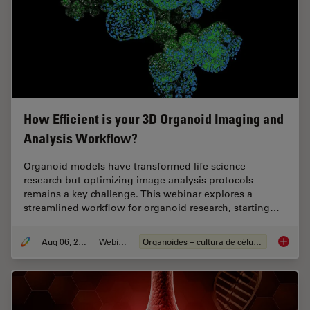
How Efficient is your 3D Organoid Imaging and
Analysis Workflow?
Organoid models have transformed life science
research but optimizing image analysis protocols
remains a key challenge. This webinar explores a
streamlined workflow for organoid research, starting…
Aug 06, 2024
Webinar
Organoides + cultura de células 3D
How Eff