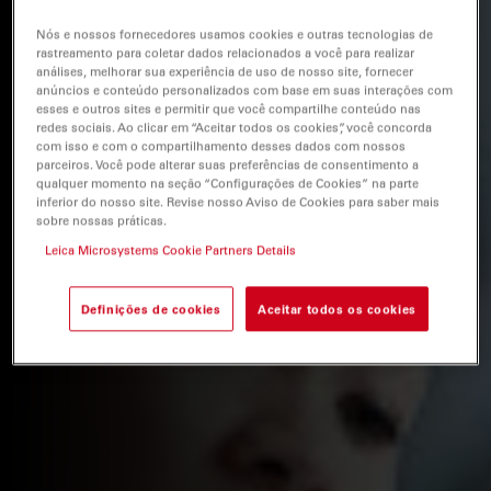
Nós e nossos fornecedores usamos cookies e outras tecnologias de
rastreamento para coletar dados relacionados a você para realizar
análises, melhorar sua experiência de uso de nosso site, fornecer
anúncios e conteúdo personalizados com base em suas interações com
esses e outros sites e permitir que você compartilhe conteúdo nas
redes sociais. Ao clicar em “Aceitar todos os cookies”, você concorda
com isso e com o compartilhamento desses dados com nossos
parceiros. Você pode alterar suas preferências de consentimento a
qualquer momento na seção “Configurações de Cookies” na parte
inferior do nosso site. Revise nosso Aviso de Cookies para saber mais
sobre nossas práticas.
Leica Microsystems Cookie Partners Details
Definições de cookies
Aceitar todos os cookies