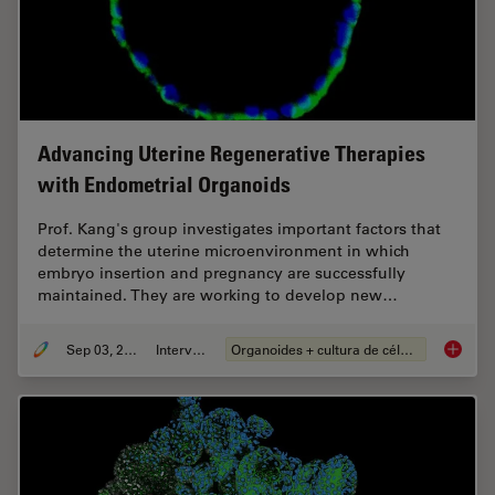
Advancing Uterine Regenerative Therapies
with Endometrial Organoids
Prof. Kang's group investigates important factors that
determine the uterine microenvironment in which
embryo insertion and pregnancy are successfully
maintained. They are working to develop new…
Sep 03, 2024
Interview
Organoides + cultura de células 3D
Advanci