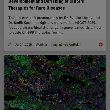
Development and Derisking of CRISPR
Therapies for Rare Diseases
This on-demand presentation by Dr. Fyodor Urnov and
Dr. Sadik Kassim, originally delivered at ASGCT 2025,
focused on a critical challenge in genetic medicine: how
to scale CRISPR therapies from…
Jul 31, 2025
Webinar
Inteligência Artificial
Develop