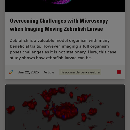
Overcoming Challenges with Microscopy
when Imaging Moving Zebrafish Larvae
Zebrafish is a valuable model organism with many
beneficial traits. However, imaging a full organism
poses challenges as it is not stationary. Here, this case
study shows how zebrafish larvae can be…
Jan 22, 2025
Article
Pesquisa de peixe-zebra
Overcom