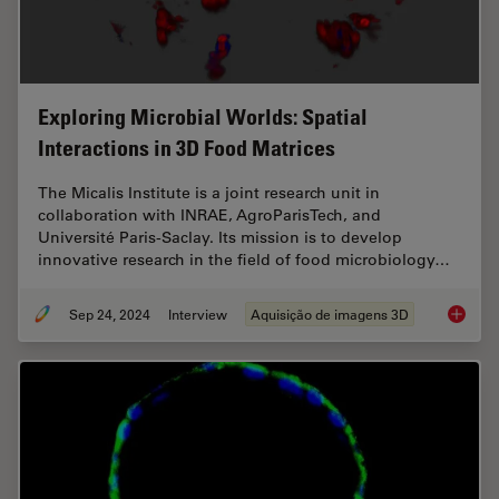
Exploring Microbial Worlds: Spatial
Interactions in 3D Food Matrices
The Micalis Institute is a joint research unit in
collaboration with INRAE, AgroParisTech, and
Université Paris-Saclay. Its mission is to develop
innovative research in the field of food microbiology…
Sep 24, 2024
Interview
Aquisição de imagens 3D
Explorin