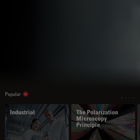
Popular
Show subnavigation
Industrial
The Polarization
Microscopy
Principle