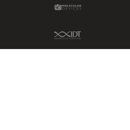
Molecular Devices Link
Contrast Methods in Light
Microscopy
Cryo SEM
Cultura de células
IDT Link
Dissecação
Doenças neurodegenerativas
Drosophila Research
Educação
Ergonomia
Especialidades médicas
Espectroscopia de
decomposição induzida por
laser (LIBS)
F-Techniques
Fabricação de baterias