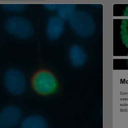
Mo
Con
used
subc
Stil