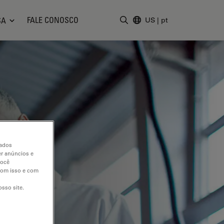
FALE CONOSCO
SA
US
|
pt
Insira o termo da pesquisa
dados
er anúncios e
você
 com isso e com
sso site.