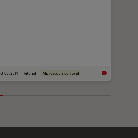
ct 05, 2011
Tutorial
Microscopia confocal
r Widefield Microscopy
Mosaic Images