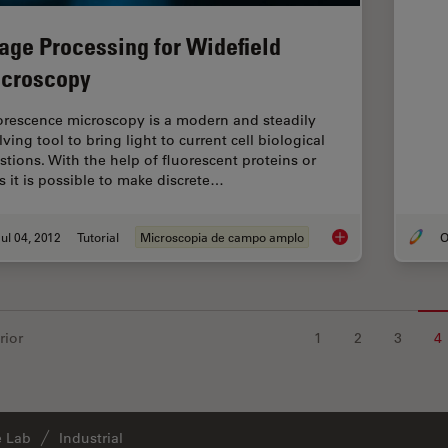
age Processing for Widefield
croscopy
orescence microscopy is a modern and steadily
ving tool to bring light to current cell biological
stions. With the help of fluorescent proteins or
s it is possible to make discrete…
ul 04, 2012
Tutorial
Microscopia de campo amplo
O
Image Processing fo
rior
1
2
3
4
e Lab
Industrial