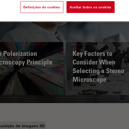
Definições de cookies
Aceitar todos os cookies
 Polarization
Key Factors to
croscopy Principle
Consider When
Selecting a Stereo
Microscope
uisição de imagens 3D