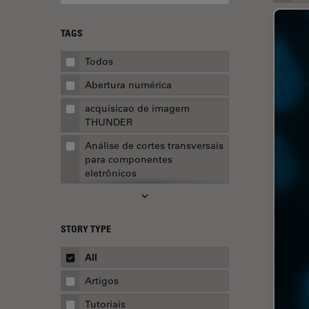
TAGS
Todos
Abertura numérica
acquisicao de imagem
THUNDER
Análise de cortes transversais
para componentes
eletrônicos
Análise de imagens
Análise de limpeza
STORY TYPE
Análise multiplex espacial
All
Anatomia Patológica
Artigos
Aquisição de imagens
Tutoriais