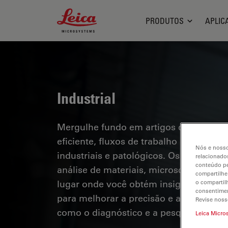
Leica Microsystems Logo
PRODUTOS
APLIC
Industrial
Mergulhe fundo em artigos detalhados
eficiente, fluxos de trabalho otimizad
Nós e nosso
industriais e patológicos. Os tópicos a
relacionados
conteúdo pe
análise de materiais, microscopia em pa
compartilhe
lugar onde você obtém insights valioso
o compartil
consentimen
para melhorar a precisão e a eficiênci
Revise noss
como o diagnóstico e a pesquisa patoló
Leica Micro