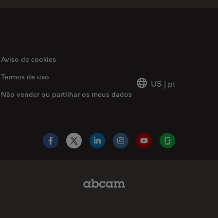
Aviso de cookies
Termos de uso
US
|
pt
Não vender ou partilhar os meus dados
Facebook
X
LinkedIn
Instagram
YouTube
Glassdoor
Abcam Limited Link