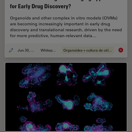
for Early Drug Discovery?
Organoids and other complex in vitro models (CIVMs)
are becoming increasingly important in early drug
discovery and translational research, driven by the need
for more predictive, human-relevant data…
Jun 30, 2026
Whitepaper
Organoides + cultura de células 3D
What’s 