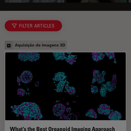
FILTER ARTICLES
Aquisição de imagens 3D
What’s the Best Organoid Imaging Approach