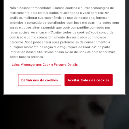
Nós e nossos fornecedores usamos cookies e outras tecnologias de
rastreamento para coletar dados relacionados a você para realizar
análises, melhorar sua experiência de uso de nosso site, fornecer
anúncios e conteúdo personalizados com base em suas interações com
esses e outros sites e permitir que você compartilhe conteúdo nas
redes sociais. Ao clicar em “Aceitar todos os cookies”, você concorda
com isso e com o compartilhamento desses dados com nossos
parceiros. Você pode alterar suas preferências de consentimento a
qualquer momento na seção “Configurações de Cookies” na parte
inferior do nosso site. Revise nosso Aviso de Cookies para saber mais
sobre nossas práticas.
Leica Microsystems Cookie Partners Details
Definições de cookies
Aceitar todos os cookies