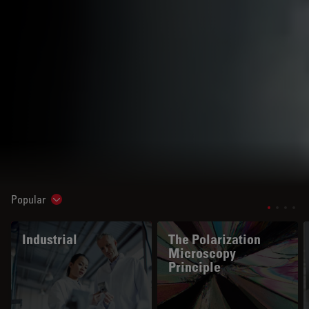
Popular
Show subnavigation
Industrial
The Polarization
Microscopy
Principle