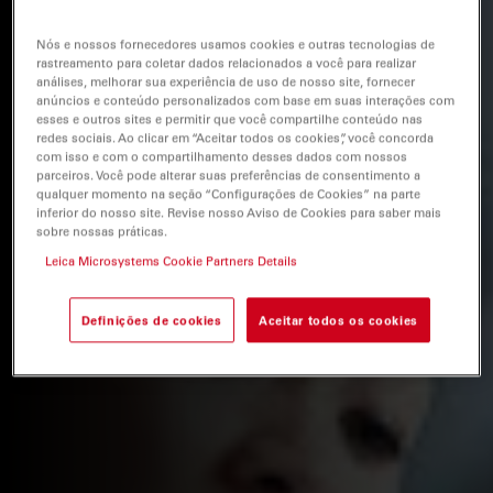
Nós e nossos fornecedores usamos cookies e outras tecnologias de
rastreamento para coletar dados relacionados a você para realizar
análises, melhorar sua experiência de uso de nosso site, fornecer
anúncios e conteúdo personalizados com base em suas interações com
esses e outros sites e permitir que você compartilhe conteúdo nas
redes sociais. Ao clicar em “Aceitar todos os cookies”, você concorda
com isso e com o compartilhamento desses dados com nossos
parceiros. Você pode alterar suas preferências de consentimento a
qualquer momento na seção “Configurações de Cookies” na parte
inferior do nosso site. Revise nosso Aviso de Cookies para saber mais
sobre nossas práticas.
Leica Microsystems Cookie Partners Details
Definições de cookies
Aceitar todos os cookies