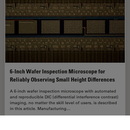
6-Inch Wafer Inspection Microscope for
Reliably Observing Small Height Differences
A 6-inch wafer inspection microscope with automated
and reproducible DIC (differential interference contrast)
imaging, no matter the skill level of users, is described
in this article. Manufacturing…
Feb 26, 2026
Article
Indústria de eletrônicos e semicondutores
6-Inch 