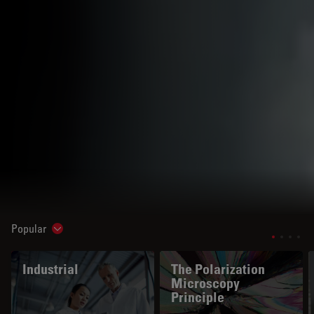
Popular
Show subnavigation
Industrial
The Polarization
Microscopy
Principle