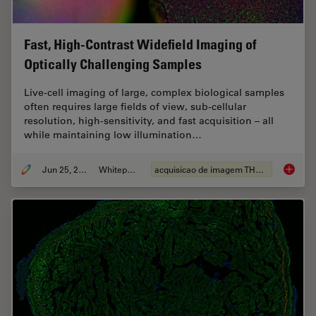
Fast, High-Contrast Widefield Imaging of
Optically Challenging Samples
Live‑cell imaging of large, complex biological samples
often requires large fields of view, sub-cellular
resolution, high-sensitivity, and fast acquisition – all
while maintaining low illumination…
Jun 25, 2026
Whitepaper
acquisicao de imagem THUNDER
Fast, H