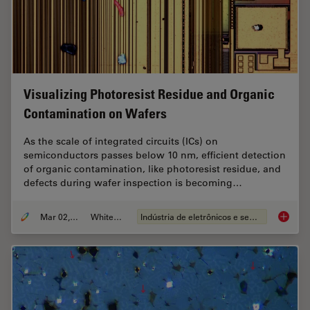
Visualizing Photoresist Residue and Organic
Contamination on Wafers
As the scale of integrated circuits (ICs) on
semiconductors passes below 10 nm, efficient detection
of organic contamination, like photoresist residue, and
defects during wafer inspection is becoming…
Mar 02, 2026
Whitepaper
Indústria de eletrônicos e semicondutores
Visuali