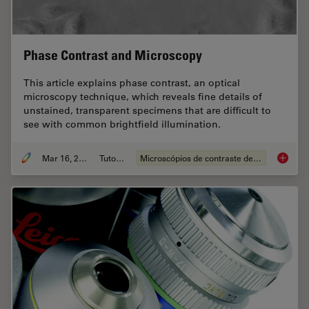
Phase Contrast and Microscopy
This article explains phase contrast, an optical
microscopy technique, which reveals fine details of
unstained, transparent specimens that are difficult to
see with common brightfield illumination.
Mar 16, 2023
Tutorial
Microscópios de contraste de fases
Phase C