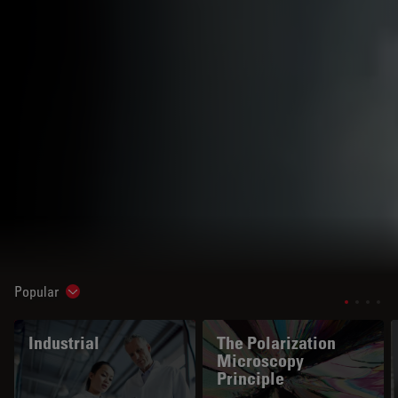
Popular
Show subnavigation
Industrial
The Polarization
Microscopy
Principle