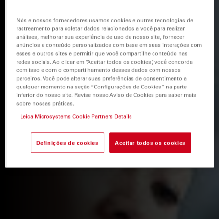
Nós e nossos fornecedores usamos cookies e outras tecnologias de
rastreamento para coletar dados relacionados a você para realizar
análises, melhorar sua experiência de uso de nosso site, fornecer
anúncios e conteúdo personalizados com base em suas interações com
esses e outros sites e permitir que você compartilhe conteúdo nas
redes sociais. Ao clicar em “Aceitar todos os cookies”, você concorda
com isso e com o compartilhamento desses dados com nossos
parceiros. Você pode alterar suas preferências de consentimento a
qualquer momento na seção “Configurações de Cookies” na parte
inferior do nosso site. Revise nosso Aviso de Cookies para saber mais
sobre nossas práticas.
Leica Microsystems Cookie Partners Details
Definições de cookies
Aceitar todos os cookies