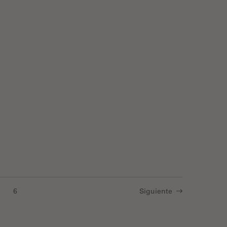
tion Thickness
6
Siguiente