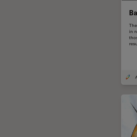
FLIM (Fluorescence Lifetime
Ba
Imaging Microscopy)
The
Fluorescência
in 
Fluoróforo
tho
res
FluoSync
FRAP
Fresamento por feixe de íons
A
FRET
Funcionalidades do
STELLARIS
Garantia de qualidade /
Controle de qualidade
Ginecologia e Urologia
Grãos