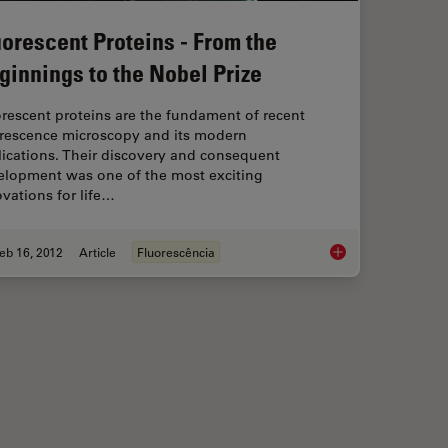
uorescent Proteins - From the
ginnings to the Nobel Prize
rescent proteins are the fundament of recent
orescence microscopy and its modern
ications. Their discovery and consequent
elopment was one of the most exciting
vations for life…
eb 16, 2012
Article
Fluorescência
 Luminescence
Fluorescent Proteins