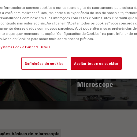
s fornecedores usamos cookies e outras tecnologias de rastreamento para coletar 
 a você para realizar análises, melhorar sua experiência de uso de nosso site, fornec
rsonalizados com base em suas interações com esses e outros sites e permitir que 
 conteúdo nas redes sociais. Ao clicar em “Aceitar todos os cookies”, você concorda
hamento desses dados com nossos parceiros. Você pode alterar suas preferências de
to a qualquer momento na seção “Configurações de Cookies” na parte inferior do no
o Aviso de Cookies para saber mais sobre nossas práticas.
systems Cookie Partners Details
 Polarization
Key Factors to
croscopy Principle
Consider When
Definições de cookies
Aceitar todos os cookies
Selecting a Stereo
Microscope
ções básicas de microscopia