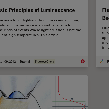
sic Principles of Luminescence
Fl
Be
re are a lot of light-emitting processes occurring
nature. Luminescence is an umbrella term for
Fluo
se kinds of events where light emission is not the
flu
ult of high temperatures. This article…
appl
dev
inno
pr 09, 2012
Tutorial
Fluorescência
F
Basic Principles of