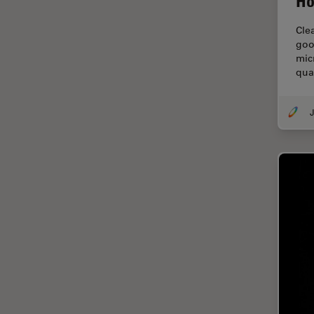
Ho
Contrast Methods in Light
Microscopy
Cle
goo
Cryo SEM
mic
Cultura de células
qua
Dissecação
J
Doenças neurodegenerativas
Drosophila Research
Educação
Ergonomia
Especialidades médicas
Espectroscopia de
decomposição induzida por
laser (LIBS)
F-Techniques
Fabricação de baterias