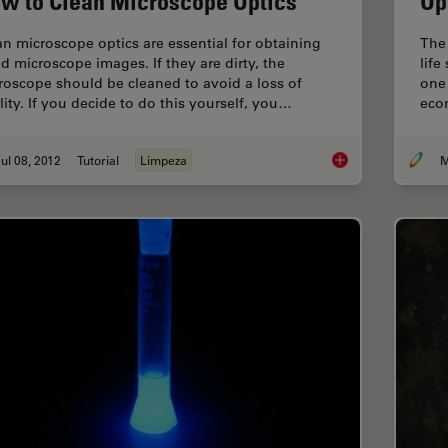
w to Clean Microscope Optics
Op
an microscope optics are essential for obtaining
The 
d microscope images. If they are dirty, the
life
roscope should be cleaned to avoid a loss of
one 
lity. If you decide to do this yourself, you…
econ
ul 08, 2012
Tutorial
Limpeza
M
How to Clean Micros