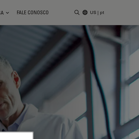
FALE CONOSCO
SA
US
|
pt
Insira o termo da pesquisa