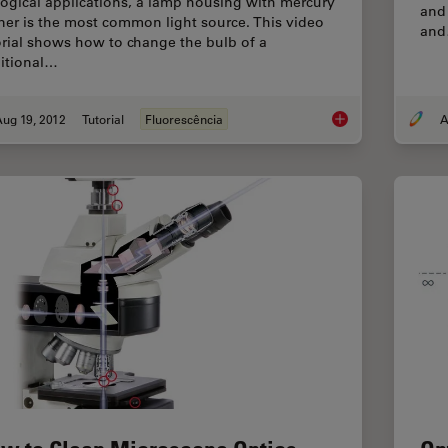
logical applications, a lamp housing with mercury
and
ner is the most common light source. This video
an
orial shows how to change the bulb of a
ditional…
ug 19, 2012
Tutorial
Fluorescência
A
Video Tutorial: How