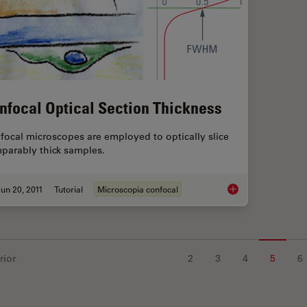
nfocal Optical Section Thickness
focal microscopes are employed to optically slice
parably thick samples.
un 20, 2011
Tutorial
Microscopia confocal
Confocal Optical Sec
rior
2
3
4
5
6