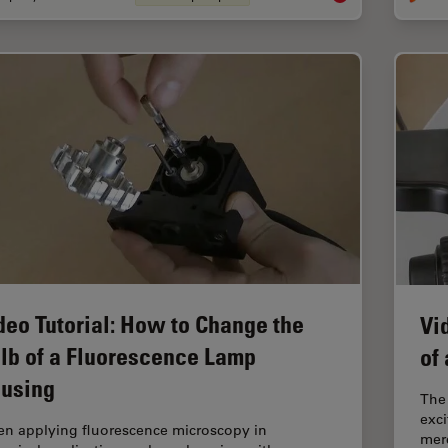
deo Tutorial: How to Change the
Vi
lb of a Fluorescence Lamp
of
using
The 
exci
n applying fluorescence microscopy in
merc