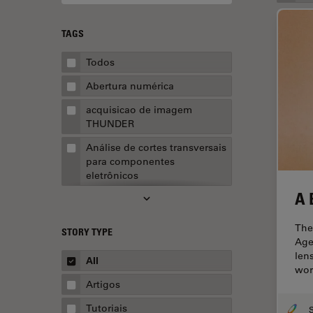
TAGS
Todos
Abertura numérica
acquisicao de imagem
THUNDER
Análise de cortes transversais
para componentes
eletrônicos
A 
Análise de imagens
Análise de limpeza
The
STORY TYPE
Age
Análise multiplex espacial
len
All
wor
Anatomia Patológica
Artigos
Aquisição de imagens
Tutoriais
S