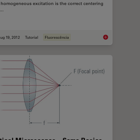
 homogeneous excitation is the correct centering
d…
ug 19, 2012
Tutorial
Fluorescência
 to Change the Bulb of a Fluorescence Lamp Housing
Video Tutorial: How 