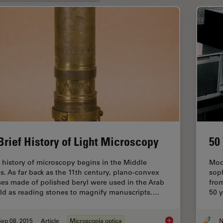
Brief History of Light Microscopy
50
 history of microscopy begins in the Middle
Mod
s. As far back as the 11th century, plano-convex
sop
ses made of polished beryl were used in the Arab
fro
ld as reading stones to magnify manuscripts.…
50 y
ep 08, 2015
Article
Microscopia optica
N
A Brief History of L