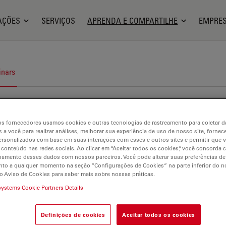
AÇÕES
SERVIÇOS
APRENDA E COMPARTILHE
EMPRE
nars
s fornecedores usamos cookies e outras tecnologias de rastreamento para coletar 
 a você para realizar análises, melhorar sua experiência de uso de nosso site, fornec
rsonalizados com base em suas interações com esses e outros sites e permitir que 
 conteúdo nas redes sociais. Ao clicar em “Aceitar todos os cookies”, você concorda
hamento desses dados com nossos parceiros. Você pode alterar suas preferências de
to a qualquer momento na seção “Configurações de Cookies” na parte inferior do no
o Aviso de Cookies para saber mais sobre nossas práticas.
systems Cookie Partners Details
Definições de cookies
Aceitar todos os cookies
ência e Análise de Materiais