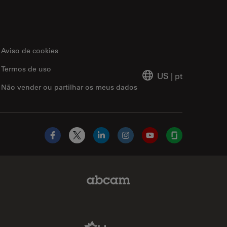
Aviso de cookies
Termos de uso
US
|
pt
Não vender ou partilhar os meus dados
Facebook
X
LinkedIn
Instagram
YouTube
Glassdoor
Abcam Limited Link
Aldevron Link