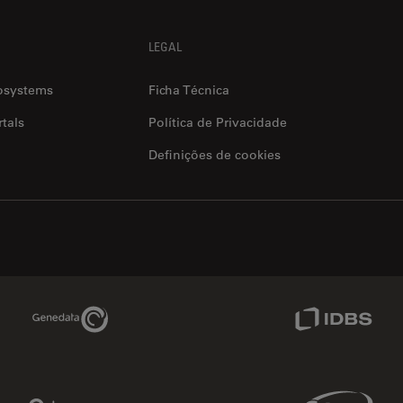
LEGAL
osystems
Ficha Técnica
tals
Política de Privacidade
Definições de cookies
Genedata Link
IDBS Link
Phenomenex Link
Sciex Link