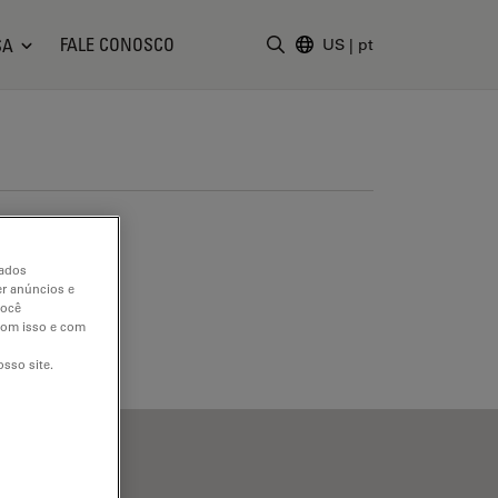
FALE CONOSCO
SA
US
|
pt
Insira o termo da pesquisa
dados
er anúncios e
você
 com isso e com
sso site.