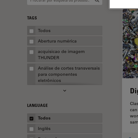
TAGS
Todos
Abertura numérica
acquisicao de imagem
THUNDER
Análise de cortes transversais
para componentes
eletrônicos
Di
Análise de imagens
Análise de limpeza
Cla
LANGUAGE
can
Análise multiplex espacial
wor
Todos
sam
Anatomia Patológica
Inglês
Aquisição de imagens