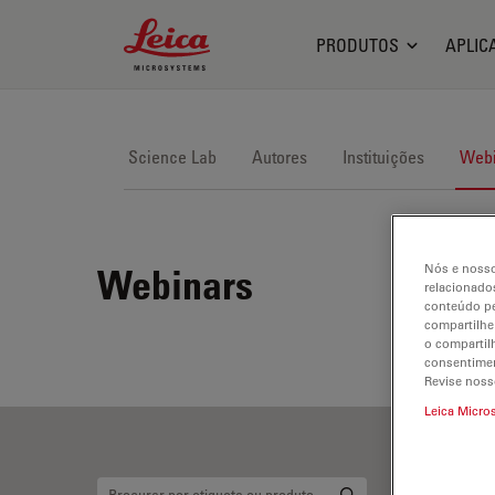
Leica Microsystems Logo
PRODUTOS
APLIC
Science Lab
Autores
Instituições
Webi
Nós e nosso
Webinars
relacionados
conteúdo pe
compartilhe
o compartil
consentimen
Revise noss
Leica Micro
Ci