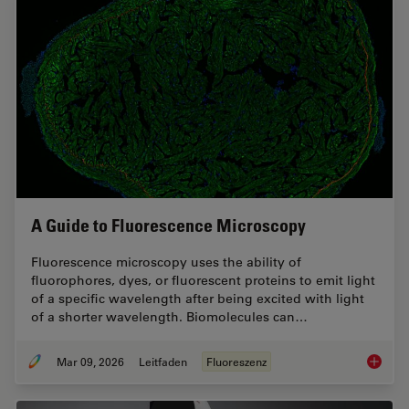
A Guide to Fluorescence Microscopy
Fluorescence microscopy uses the ability of
fluorophores, dyes, or fluorescent proteins to emit light
of a specific wavelength after being excited with light
of a shorter wavelength. Biomolecules can…
Mar 09, 2026
Leitfaden
Fluoreszenz
A Guide