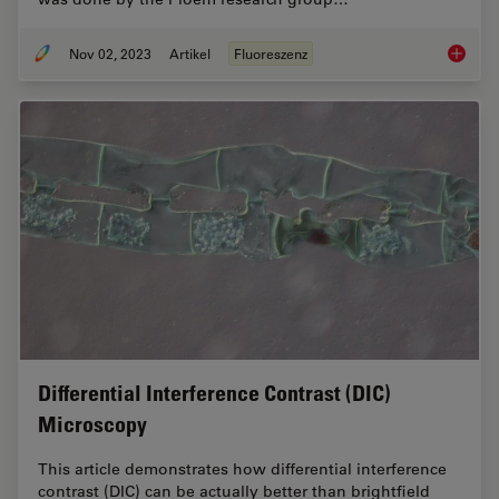
Nov 02, 2023
Artikel
Fluoreszenz
Epi-Ill
Differential Interference Contrast (DIC)
Microscopy
This article demonstrates how differential interference
contrast (DIC) can be actually better than brightfield