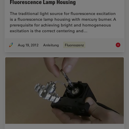
Fluorescence Lamp Housing
The traditional light source for fluorescence excitation
is a fluorescence lamp housing with mercury burner. A
prerequisite for achieving bright and homogeneous
excitation is the correct centering and…
Aug 19, 2012
Anleitung
Fluoreszenz
Video T