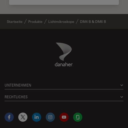
Startseite
Produkte
Lichtmikroskope
DM4 B & DM6 B
Danaher Logo
Footer
UNTERNEHMEN
RECHTLICHES
Facebook
X
LinkedIn
Instagram
YouTube
Glassdoor