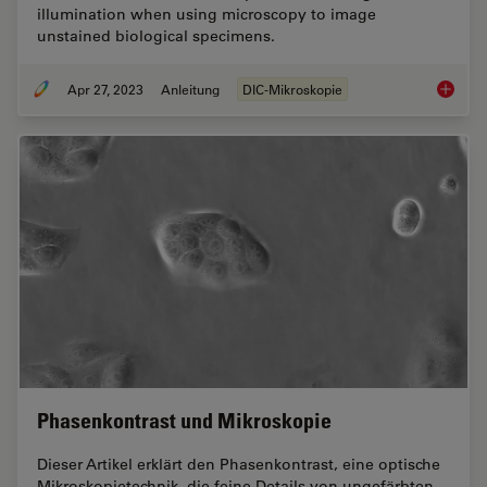
illumination when using microscopy to image
unstained biological specimens.
Apr 27, 2023
Anleitung
DIC-Mikroskopie
Differen
Phasenkontrast und Mikroskopie
Dieser Artikel erklärt den Phasenkontrast, eine optische
Mikroskopietechnik, die feine Details von ungefärbten,