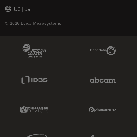
US
|
de
© 2026 Leica Microsystems
Beckman Coulter Link
Genedata Link
IDBS Link
Abcam Limited
Molecular Devices Link
Phenomenex L
Sciex Link
Aldevron Link