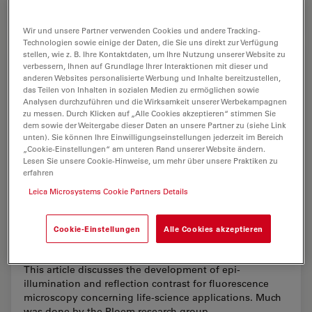
Jun 16, 2025
Fallstudie
Zebrafisch-Forschung
Improvi
Wir und unsere Partner verwenden Cookies und andere Tracking-
Technologien sowie einige der Daten, die Sie uns direkt zur Verfügung
stellen, wie z. B. Ihre Kontaktdaten, um Ihre Nutzung unserer Website zu
verbessern, Ihnen auf Grundlage Ihrer Interaktionen mit dieser und
anderen Websites personalisierte Werbung und Inhalte bereitzustellen,
das Teilen von Inhalten in sozialen Medien zu ermöglichen sowie
Analysen durchzuführen und die Wirksamkeit unserer Werbekampagnen
zu messen. Durch Klicken auf „Alle Cookies akzeptieren“ stimmen Sie
dem sowie der Weitergabe dieser Daten an unsere Partner zu (siehe Link
unten). Sie können Ihre Einwilligungseinstellungen jederzeit im Bereich
„Cookie-Einstellungen“ am unteren Rand unserer Website ändern.
Lesen Sie unsere Cookie-Hinweise, um mehr über unsere Praktiken zu
erfahren
Leica Microsystems Cookie Partners Details
Epi-Illumination Fluorescence and Reflection-
Cookie-Einstellungen
Alle Cookies akzeptieren
Contrast Microscopy
This article discusses the development of epi-
illumination and reflection contrast for fluorescence
microscopy concerning life-science applications. Much
was done by the Ploem research group…