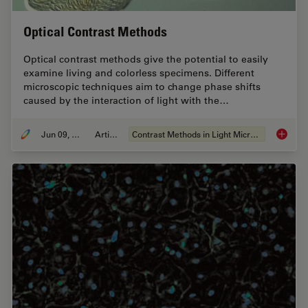
Optical Contrast Methods
Optical contrast methods give the potential to easily
examine living and colorless specimens. Different
microscopic techniques aim to change phase shifts
caused by the interaction of light with the…
Jun 09, 2011
Artikel
Contrast Methods in Light Microscopy
Optical