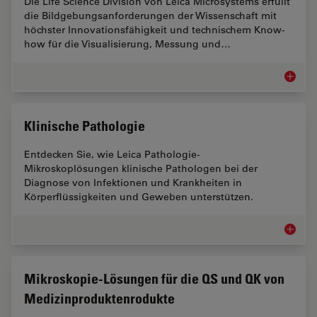
Die Life Science Division von Leica Microsystems erfüllt
die Bildgebungsanforderungen der Wissenschaft mit
höchster Innovationsfähigkeit und technischem Know-
how für die Visualisierung, Messung und…
Biowiss
Klinische Pathologie
Entdecken Sie, wie Leica Pathologie-
Mikroskoplösungen klinische Pathologen bei der
Diagnose von Infektionen und Krankheiten in
Körperflüssigkeiten und Geweben unterstützen.
Klinisch
Mikroskopie-Lösungen für die QS und QK von
Medizinproduktenrodukte