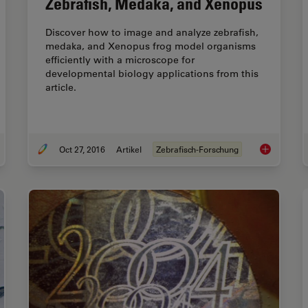
Zebrafish, Medaka, and Xenopus
Discover how to image and analyze zebrafish,
medaka, and Xenopus frog model organisms
efficiently with a microscope for
developmental biology applications from this
article.
Oct 27, 2016
Artikel
Zebrafisch-Forschung
e Editing with CRISPR/Cas9 - Breakthrough in Genome Engineering
Imaging and