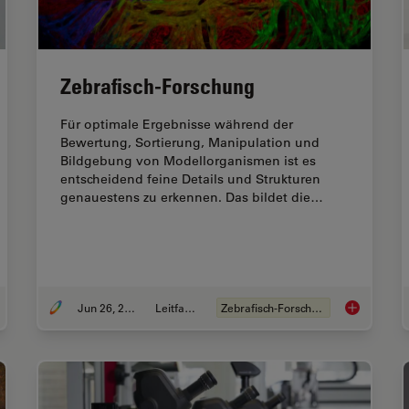
Zebrafisch-Forschung
Für optimale Ergebnisse während der
Bewertung, Sortierung, Manipulation und
Bildgebung von Modellorganismen ist es
entscheidend feine Details und Strukturen
genauestens zu erkennen. Das bildet die…
Jun 26, 2025
Leitfaden
Zebrafisch-Forschung
uide to Using Microscopy for Drosophila (Fruit Fly) Research
Zebrafisch-