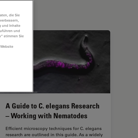
ten, die Sie
 verbessern,
g und Inhalte
hzuführen und
n“ stimmen Sie
 Website
A Guide to C. elegans Research
– Working with Nematodes
Efficient microscopy techniques for C. elegans
research are outlined in this guide. As a widely