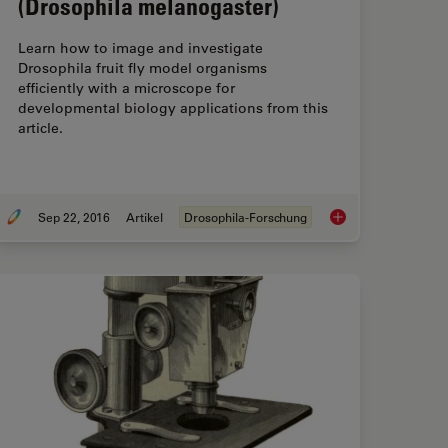
(Drosophila melanogaster)
Learn how to image and investigate
Drosophila fruit fly model organisms
efficiently with a microscope for
developmental biology applications from this
article.
Sep 22, 2016
Artikel
Drosophila-Forschung
 Analyzing Zebrafish, Medaka, and Xenopus
Investigating Fruit F