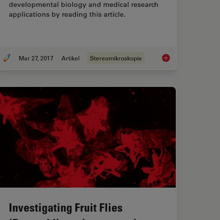
developmental biology and medical research
applications by reading this article.
Mar 27, 2017
Artikel
Stereomikroskopie
 geeignete Mikroskop für die Sichtprüfung auswählt
Rodent and Small-A
Investigating Fruit Flies