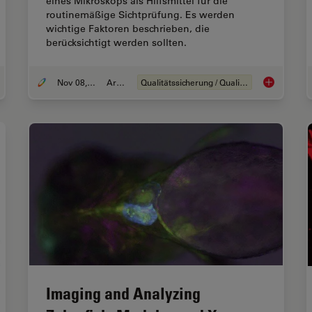
eines Mikroskops als Hilfsmittel für die
routinemäßige Sichtprüfung. Es werden
wichtige Faktoren beschrieben, die
berücksichtigt werden sollten.
Nov 08, 2021
Artikel
Qualitätssicherung / Qualitätskontrolle
roscope Illumination for Industrial Applications
Wie man das
Imaging and Analyzing