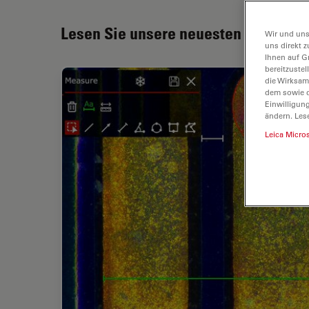
Lesen Sie unsere neuesten Artikel
Wir und uns
uns direkt z
Ihnen auf G
bereitzuste
die Wirksam
dem sowie d
Einwilligun
ändern. Les
Leica Micro