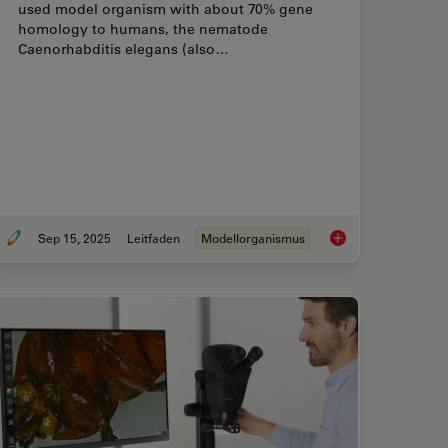
used model organism with about 70% gene
homology to humans, the nematode
Caenorhabditis elegans (also…
Sep 15, 2025
Leitfaden
Modellorganismus
ct the Right Measurement Microscope
A Guide to C. elega