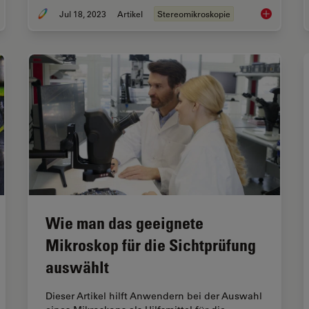
Jul 18, 2023
Artikel
Stereomikroskopie
 Challenges for Visual Inspection
Wichtige Fak
Wie man das geeignete
Mikroskop für die Sichtprüfung
auswählt
Dieser Artikel hilft Anwendern bei der Auswahl