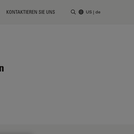
KONTAKTIEREN SIE UNS
US
|
de
Suchbegriff eingeben
n