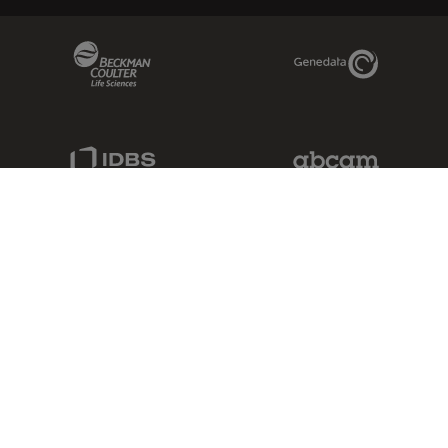
Beckman Coulter Link
Genedata Link
IDBS Link
Abcam Limited
Molecular Devices Link
Phenomenex L
Sciex Link
Aldevron Link
IDT Link