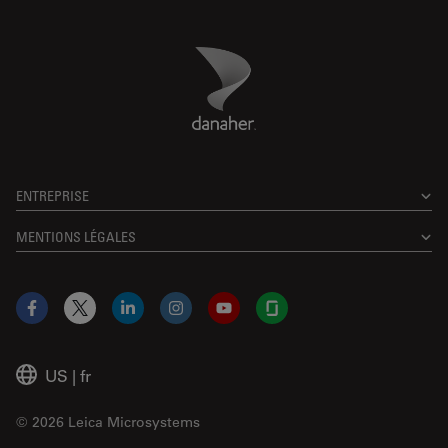
Danaher Logo
Footer
ENTREPRISE
MENTIONS LÉGALES
Facebook
X
LinkedIn
Instagram
YouTube
Glassdoor
US
|
fr
© 2026 Leica Microsystems