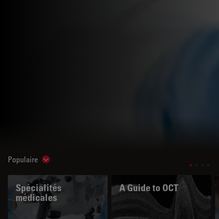
Populaire
Show subnavigation
Spécialités
A Guide to OCT
médicales