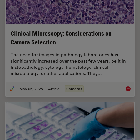
Clinical Microscopy: Considerations on
Camera Selection
The need for images in pathology laboratories has
significantly increased over the past few years, be it in
histopathology, cytology, hematology, clinical
microbiology, or other applications. They…
May 06, 2025
Article
Caméras
Clinica