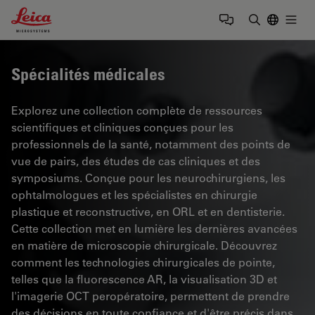
Leica Microsystems Logo
Togg
Saisir un t
Spécialités médicales
Explorez une collection complète de ressources
scientifiques et cliniques conçues pour les
professionnels de la santé, notamment des points de
vue de pairs, des études de cas cliniques et des
symposiums. Conçue pour les neurochirurgiens, les
ophtalmologues et les spécialistes en chirurgie
plastique et reconstructive, en ORL et en dentisterie.
Cette collection met en lumière les dernières avancées
en matière de microscopie chirurgicale. Découvrez
comment les technologies chirurgicales de pointe,
telles que la fluorescence AR, la visualisation 3D et
l'imagerie OCT peropératoire, permettent de prendre
des décisions en toute confiance et d'être précis dans