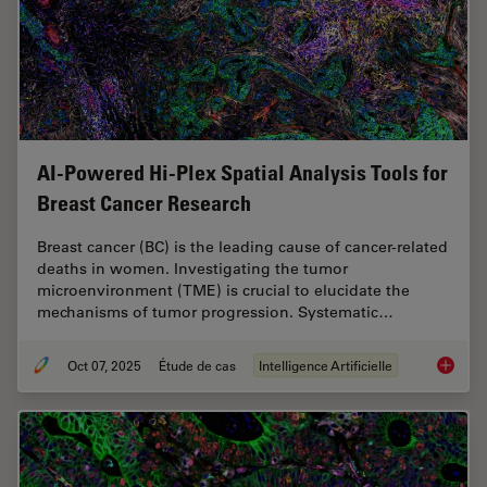
AI-Powered Hi-Plex Spatial Analysis Tools for
Breast Cancer Research
Breast cancer (BC) is the leading cause of cancer-related
deaths in women. Investigating the tumor
microenvironment (TME) is crucial to elucidate the
mechanisms of tumor progression. Systematic…
Oct 07, 2025
Étude de cas
Intelligence Artificielle
AI-Powe