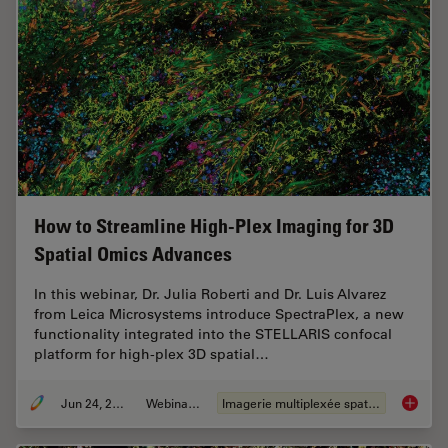
How to Streamline High-Plex Imaging for 3D
Spatial Omics Advances
In this webinar, Dr. Julia Roberti and Dr. Luis Alvarez
from Leica Microsystems introduce SpectraPlex, a new
functionality integrated into the STELLARIS confocal
platform for high-plex 3D spatial…
Jun 24, 2025
Webinaire
Imagerie multiplexée spatiale
How to 