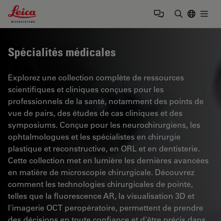
Leica Microsystems Logo
Togg
Saisir un t
Spécialités médicales
Explorez une collection complète de ressources
scientifiques et cliniques conçues pour les
professionnels de la santé, notamment des points de
vue de pairs, des études de cas cliniques et des
symposiums. Conçue pour les neurochirurgiens, les
ophtalmologues et les spécialistes en chirurgie
plastique et reconstructive, en ORL et en dentisterie.
Cette collection met en lumière les dernières avancées
en matière de microscopie chirurgicale. Découvrez
comment les technologies chirurgicales de pointe,
telles que la fluorescence AR, la visualisation 3D et
l'imagerie OCT peropératoire, permettent de prendre
des décisions en toute confiance et d'être précis dans