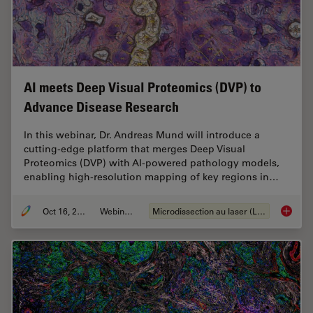
AI meets Deep Visual Proteomics (DVP) to
Advance Disease Research
In this webinar, Dr. Andreas Mund will introduce a
cutting-edge platform that merges Deep Visual
Proteomics (DVP) with AI-powered pathology models,
enabling high-resolution mapping of key regions in…
Oct 16, 2025
Webinaire
Microdissection au laser (LMD)
AI meet