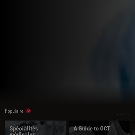
Populaire
Show subnavigation
Spécialités
A Guide to OCT
médicales