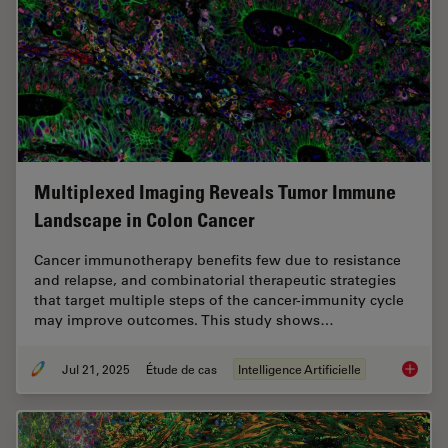
Multiplexed Imaging Reveals Tumor Immune
Landscape in Colon Cancer
Cancer immunotherapy benefits few due to resistance
and relapse, and combinatorial therapeutic strategies
that target multiple steps of the cancer-immunity cycle
may improve outcomes. This study shows…
Jul 21, 2025
Étude de cas
Intelligence Artificielle
Multipl