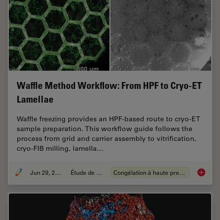
Waffle Method Workflow: From HPF to Cryo-ET
Lamellae
Waffle freezing provides an HPF-based route to cryo-ET
sample preparation. This workflow guide follows the
process from grid and carrier assembly to vitrification,
cryo-FIB milling, lamella…
Jun 29, 2026
Étude de cas
Congélation à haute pression
Waffle 