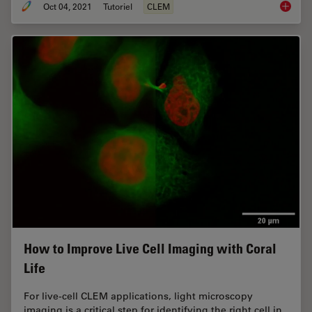
Oct 04, 2021
Tutoriel
CLEM
How to 
How to Improve Live Cell Imaging with Coral
Life
For live-cell CLEM applications, light microscopy
imaging is a critical step for identifying the right cell in