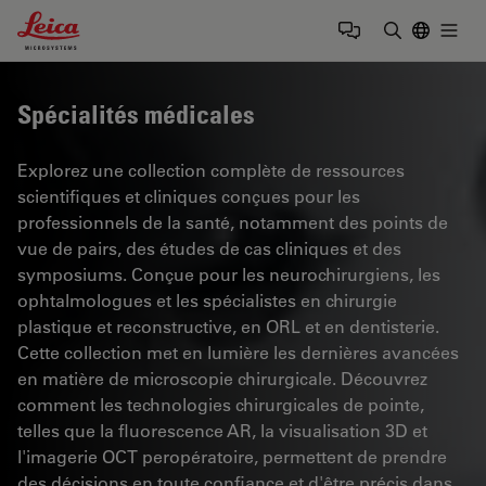
Leica Microsystems Logo
Togg
Saisir un t
Spécialités médicales
Explorez une collection complète de ressources
scientifiques et cliniques conçues pour les
professionnels de la santé, notamment des points de
vue de pairs, des études de cas cliniques et des
symposiums. Conçue pour les neurochirurgiens, les
ophtalmologues et les spécialistes en chirurgie
plastique et reconstructive, en ORL et en dentisterie.
Cette collection met en lumière les dernières avancées
en matière de microscopie chirurgicale. Découvrez
comment les technologies chirurgicales de pointe,
telles que la fluorescence AR, la visualisation 3D et
l'imagerie OCT peropératoire, permettent de prendre
des décisions en toute confiance et d'être précis dans