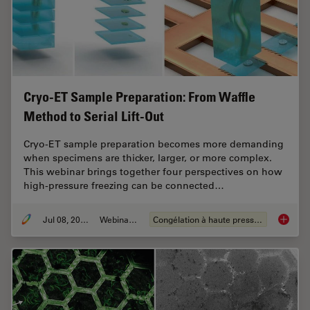
Cryo-ET Sample Preparation: From Waffle
Method to Serial Lift-Out
Cryo-ET sample preparation becomes more demanding
when specimens are thicker, larger, or more complex.
This webinar brings together four perspectives on how
high-pressure freezing can be connected…
Jul 08, 2026
Webinaire
Congélation à haute pression
Cryo-ET