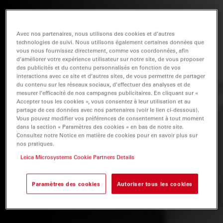
Avec nos partenaires, nous utilisons des cookies et d’autres
technologies de suivi. Nous utilisons également certaines données que
vous nous fournissez directement, comme vos coordonnées, afin
d’améliorer votre expérience utilisateur sur notre site, de vous proposer
des publicités et du contenu personnalisés en fonction de vos
interactions avec ce site et d’autres sites, de vous permettre de partager
du contenu sur les réseaux sociaux, d’effectuer des analyses et de
mesurer l’efficacité de nos campagnes publicitaires. En cliquant sur «
Accepter tous les cookies », vous consentez à leur utilisation et au
partage de ces données avec nos partenaires (voir le lien ci-dessous).
Vous pouvez modifier vos préférences de consentement à tout moment
dans la section « Paramètres des cookies » en bas de notre site.
Consultez notre Notice en matière de cookies pour en savoir plus sur
nos pratiques.
Leica Microsystems Cookie Partners Details
Paramètres des cookies
Autoriser tous les cookies