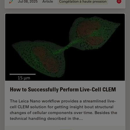
Jul 08, 2025
Article
Congélation à haute pression
The “Wa
How to Successfully Perform Live-Cell CLEM
The Leica Nano workflow provides a streamlined live-
cell CLEM solution for getting insight bout structural
changes of cellular components over time. Besides the
technical handling described in the…