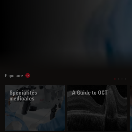
Populaire
Show subnavigation
Spécialités
A Guide to OCT
médicales