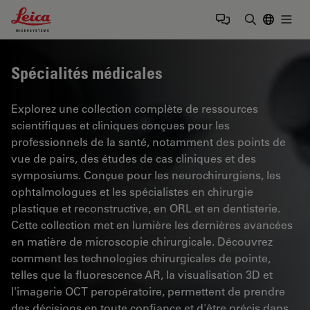
Leica Microsystems Logo
Togg
Saisir un t
Spécialités médicales
Explorez une collection complète de ressources
scientifiques et cliniques conçues pour les
professionnels de la santé, notamment des points de
vue de pairs, des études de cas cliniques et des
symposiums. Conçue pour les neurochirurgiens, les
ophtalmologues et les spécialistes en chirurgie
plastique et reconstructive, en ORL et en dentisterie.
Cette collection met en lumière les dernières avancées
en matière de microscopie chirurgicale. Découvrez
comment les technologies chirurgicales de pointe,
telles que la fluorescence AR, la visualisation 3D et
l'imagerie OCT peropératoire, permettent de prendre
des décisions en toute confiance et d'être précis dans