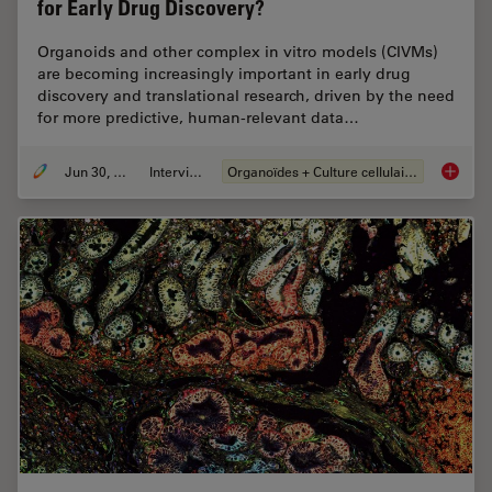
for Early Drug Discovery?
Organoids and other complex in vitro models (CIVMs)
are becoming increasingly important in early drug
discovery and translational research, driven by the need
for more predictive, human-relevant data…
Jun 30, 2026
Interviews
Organoïdes + Culture cellulaire en 3D
What’s 