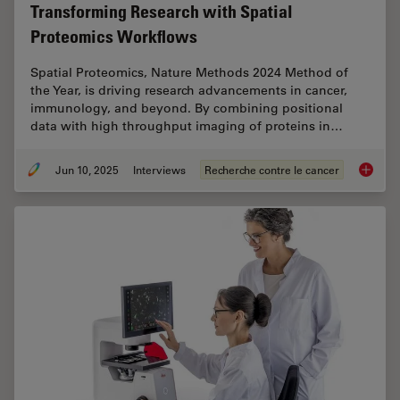
Transforming Research with Spatial
Proteomics Workflows
Spatial Proteomics, Nature Methods 2024 Method of
the Year, is driving research advancements in cancer,
immunology, and beyond. By combining positional
data with high throughput imaging of proteins in…
Jun 10, 2025
Interviews
Recherche contre le cancer
Transfo