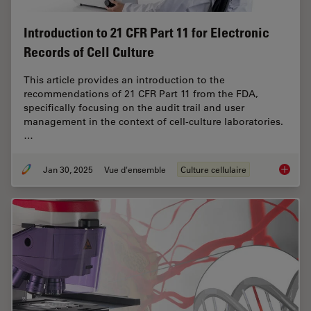
Introduction to 21 CFR Part 11 for Electronic
Records of Cell Culture
This article provides an introduction to the
recommendations of 21 CFR Part 11 from the FDA,
specifically focusing on the audit trail and user
management in the context of cell-culture laboratories.
…
Jan 30, 2025
Vue d'ensemble
Culture cellulaire
Introduc